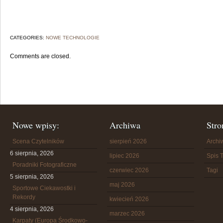
CATEGORIES:
NOWE TECHNOLOGIE
Comments are closed.
Nowe wpisy:
Archiwa
Stro
Scena Czytelników
sierpień 2026
Arch
6 sierpnia, 2026
lipiec 2026
Spis T
Poradniki Fotograficzne
czerwiec 2026
Tagi
5 sierpnia, 2026
maj 2026
Sportowe Ciekawostki i
Rekordy
kwiecień 2026
4 sierpnia, 2026
marzec 2026
Karpaty (Europa Środkowo-