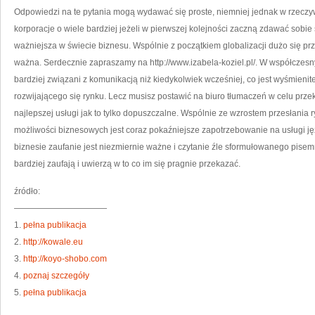
TO
Odpowiedzi na te pytania mogą wydawać się proste, niemniej jednak w rzeczyw
SA
TR
korporacje o wiele bardziej jeżeli w pierwszej kolejności zaczną zdawać sobie s
ważniejsza w świecie biznesu. Wspólnie z początkiem globalizacji dużo się przek
ważna. Serdecznie zapraszamy na http://www.izabela-koziel.pl/. W współczesn
bardziej związani z komunikacją niż kiedykolwiek wcześniej, co jest wyśmienit
rozwijającego się rynku. Lecz musisz postawić na biuro tłumaczeń w celu prz
najlepszej usługi jak to tylko dopuszczalne. Wspólnie ze wzrostem przesłani
możliwości biznesowych jest coraz pokaźniejsze zapotrzebowanie na usługi j
biznesie zaufanie jest niezmiernie ważne i czytanie źle sformułowanego pise
bardziej zaufają i uwierzą w to co im się pragnie przekazać.
źródło:
———————————
1.
pełna publikacja
2.
http://kowale.eu
3.
http://koyo-shobo.com
4.
poznaj szczegóły
5.
pełna publikacja