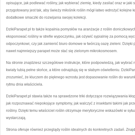
opisujące, jak podlewać rośliny, jak wybierać ziemię, kiedy zasilać oraz w jaki
przygotowany jest tak, aby świeży miłośnik roślin mógł łatwo wdrożyć kolejne 
dodatkowe smaczki do rozwijania swojej kolekcji.
DzikiParapet.pl to także kopalnia pomysłów na aranżacje z roślin doniczkowych
eksponować rośliny w strefie wypoczynku, jak ożywić sypialnię za pomocą wyci
odpoczynkowi, czy jak zamienić biuro domowe w twórczą oazę zieleni. Dzięki 
nawet najmniejszy parapet może stać się zielonym mikrokosmosem.
Na stronie znajdziesz szczegółowe instrukcje, które podpowiedzą, jak wybrać 
kwiaty lubią pełne słońce, a które odnajdują się w słabym oświetleniu. Dziki
zrozumieć, że kluczem do pięknego wzrostu jest dopasowanie roślin do warunk
rytmu dnia właściciela.
DzikiParapet.pl stawia także na sprawdzone triki dotyczące rozwiązywania kło
jak rozpoznawać niepokojące symptomy, jak walczyć z insektami takimi jak prz
rośliny. Dzięki temu właściciel roślin otrzymuje merytoryczne wskazówki w sytu
wystarczają.
Strona oferuje również przeglądy roślin idealnych do konkretnych zadań. Znajdz