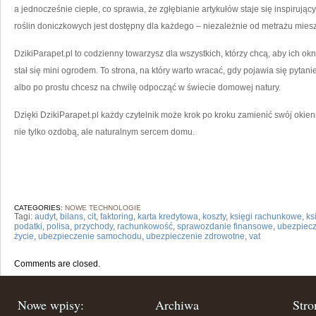
a jednocześnie ciepłe, co sprawia, że zgłębianie artykułów staje się inspirując
roślin doniczkowych jest dostępny dla każdego – niezależnie od metrażu mies
DzikiParapet.pl to codzienny towarzysz dla wszystkich, którzy chcą, aby ich okn
stał się mini ogrodem. To strona, na który warto wracać, gdy pojawia się pytan
albo po prostu chcesz na chwilę odpocząć w świecie domowej natury.
Dzięki DzikiParapet.pl każdy czytelnik może krok po kroku zamienić swój okienn
nie tylko ozdobą, ale naturalnym sercem domu.
CATEGORIES:
NOWE TECHNOLOGIE
Tagi:
audyt
,
bilans
,
cit
,
faktoring
,
karta kredytowa
,
koszty
,
księgi rachunkowe
,
ks
podatki
,
polisa
,
przychody
,
rachunkowość
,
sprawozdanie finansowe
,
ubezpiec
życie
,
ubezpieczenie samochodu
,
ubezpieczenie zdrowotne
,
vat
Comments are closed.
Nowe wpisy:
Archiwa
Stro