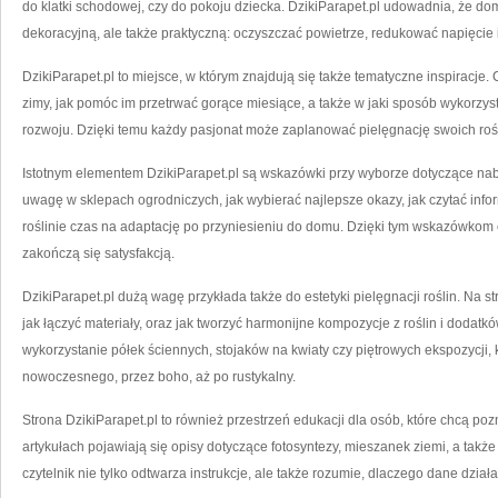
do klatki schodowej, czy do pokoju dziecka. DzikiParapet.pl udowadnia, że do
dekoracyjną, ale także praktyczną: oczyszczać powietrze, redukować napięcie
DzikiParapet.pl to miejsce, w którym znajdują się także tematyczne inspiracje. 
zimy, jak pomóc im przetrwać gorące miesiące, a także w jaki sposób wykorzy
rozwoju. Dzięki temu każdy pasjonat może zaplanować pielęgnację swoich rośl
Istotnym elementem DzikiParapet.pl są wskazówki przy wyborze dotyczące naby
uwagę w sklepach ogrodniczych, jak wybierać najlepsze okazy, jak czytać inf
roślinie czas na adaptację po przyniesieniu do domu. Dzięki tym wskazówkom 
zakończą się satysfakcją.
DzikiParapet.pl dużą wagę przykłada także do estetyki pielęgnacji roślin. Na st
jak łączyć materiały, oraz jak tworzyć harmonijne kompozycje z roślin i dodatkó
wykorzystanie półek ściennych, stojaków na kwiaty czy piętrowych ekspozycji, 
nowoczesnego, przez boho, aż po rustykalny.
Strona DzikiParapet.pl to również przestrzeń edukacji dla osób, które chcą pozn
artykułach pojawiają się opisy dotyczące fotosyntezy, mieszanek ziemi, a takż
czytelnik nie tylko odtwarza instrukcje, ale także rozumie, dlaczego dane działan