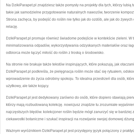
Na DzikiParapet.pl znajdziesz także pomysły na projekty dla tych, którzy lubi
takie jak samodzielne przygotowanie naturalnych nawozów, tworzenie kompozyc
Strona zachęca, by podejść do roślin nie tylko jak do ozdób, ale jak do żywy
relację.
DzikiParapet.pl promuje również świadome podejście w kontekście zieleni. W 
minimalizowania odpadów, wykorzystywania odzyskanych materiałów oraz łago
odbiorca może łączyć miłość do roślin z troską o środowisko.
Na stronie nie brakuje także tekstów inspirujących, które pokazują, jak otaczan
DzikiParapet.pl podkreśla, że pielęgnacja roślin może stać się rytuałem, ods
wprowadzenie do życia odrobiny spokoju. To idealna przestrzeń dla osób, które
użytkowy, ale także kojący.
DzikiParapet.pl jest dedykowany zarówno do osób, które dopiero stawiają pierw
którzy mają rozbudowaną kolekcję. nowicjusz znajdzie tu zrozumiałe wyjaśnien
najczęstszych błędów. kolekcjoner roślin będzie mógł zanurzyć się w bardzi
ciekawostki botaniczne i szukać inspiracji na rozwijanie swojej domowej dżungl
Ważnym wyróżnikiem DzikiParapet.pl jest przystępny język połączony z prakty