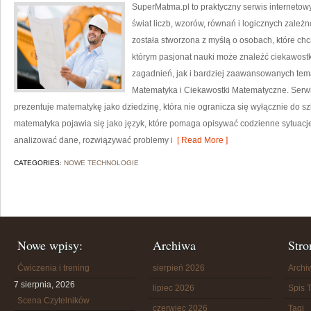
SuperMatma.pl to praktyczny serwis internetow
świat liczb, wzorów, równań i logicznych zależn
została stworzona z myślą o osobach, które chc
którym pasjonat nauki może znaleźć ciekawos
zagadnień, jak i bardziej zaawansowanych te
Matematyka i Ciekawostki Matematyczne. Serwis
prezentuje matematykę jako dziedzinę, która nie ogranicza się wyłącznie do sz
matematyka pojawia się jako język, które pomaga opisywać codzienne sytuacje
analizować dane, rozwiązywać problemy i
[ Read More ]
CATEGORIES:
NOWE TECHNOLOGIE
Nowe wpisy:
Archiwa
Stro
Ćwiczenia i trening
sierpień 2026
Arch
7 sierpnia, 2026
lipiec 2026
Spis T
Scena Czytelników
czerwiec 2026
Tagi