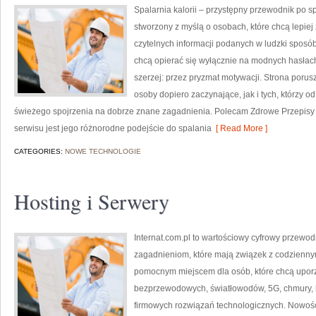
Spalarnia kalorii – przystępny przewodnik po spa
stworzony z myślą o osobach, które chcą lepiej
czytelnych informacji podanych w ludzki sposób.
chcą opierać się wyłącznie na modnych hasłach,
szerzej: przez pryzmat motywacji. Strona poru
osoby dopiero zaczynające, jak i tych, którzy 
świeżego spojrzenia na dobrze znane zagadnienia. Polecam Zdrowe Przepisy i 
serwisu jest jego różnorodne podejście do spalania
[ Read More ]
CATEGORIES:
NOWE TECHNOLOGIE
Hosting i Serwery
Internat.com.pl to wartościowy cyfrowy przewo
zagadnieniom, które mają związek z codzienny
pomocnym miejscem dla osób, które chcą uporz
bezprzewodowych, światłowodów, 5G, chmury, 
firmowych rozwiązań technologicznych. Nowości