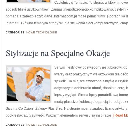
Czytelnicy o Temacie. To strona, w którym no
sposób bliski użytkownikowi. Zamiast niepotrzebnego komplikowania, czytelnik
pomagają zabezpieczyć dane. Internat.com.pl może pełnić funkcję poradnika d
internetu. Główna tematyka strony skupia się wokół sieci komputerowych. Znaj
CATEGORIES:
NOWE TECHNOLOGIE
Stylizacje na Specjalne Okazje
Serwis lifestylowy poświęcony jest ubiorowi, 
twarzy oraz praktycznym wskazówkom dla osób, 
sylwetki. To miejsce stworzone z myślą o czytel
dotyczących dobierania ubrań, dbania o cerę,
lepszy wygląd. Strona łączy poradnikową formę 
modą plus size, kobiecą elegancją i urodą be
Size na Co Dzień i Zakupy Plus Size. Na stronie można znaleźć liczne artykuły
podkreślać atuty sylwetki. Ważnym elementem serwisu są inspiracje
[ Read Mo
CATEGORIES:
NOWE TECHNOLOGIE