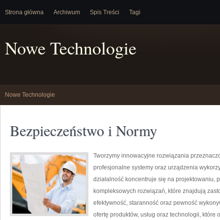
Strona główna
Archiwum
Spis Treści
Tagi
Nowe Technologie
Nowe Technologie
Bezpieczeństwo i Normy
Tworzymy innowacyjne rozwiązania przeznaczo
profesjonalne systemy oraz urządzenia wykorzy
działalność koncentruje się na projektowaniu, 
kompleksowych rozwiązań, które znajdują zasto
efektywność, staranność oraz pewność wykony
ofertę produktów, usług oraz technologii, któr