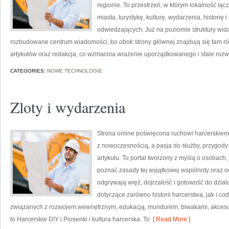
regionie. To przestrzeń, w którym lokalność łąc
miasta, turystykę, kulturę, wydarzenia, histori
odwiedzających. Już na poziomie struktury wida
rozbudowane centrum wiadomości, bo obok strony głównej znajdują się tam równ
artykułów oraz redakcja, co wzmacnia wrażenie uporządkowanego i stale rozw
CATEGORIES:
NOWE TECHNOLOGIE
Zloty i wydarzenia
Strona online poświęcona ruchowi harcerskiemu
z nowoczesnością, a pasja do służby, przygody
artykułu. To portal tworzony z myślą o osobach,
poznać zasady tej wyjątkowej wspólnoty oraz od
odgrywają więź, dojrzałość i gotowość do dział
dotyczące zarówno historii harcerstwa, jak i c
związanych z rozwojem wewnętrznym, edukacją, mundurem, biwakami, akcesori
to Harcerskie DIY i Piosenki i kultura harcerska. To
[ Read More ]