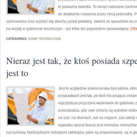
to poważna kwestia. To dosyć naturalne zachow
do dotykania i badania przez obcą jednostkę.
zachowania oraz wyzbyć się strachu przed pediatrą. Jakimś ze sposobów na os
na wizytę w gabinecie leczniczym – już kilka dni poprzednio opowiadajmy
[ Re
CATEGORIES:
NOWE TECHNOLOGIE
Nieraz jest tak, że ktoś posiada sz
jest to
Jest to względnie prekursorska dyscyplina, któr
przypadkach jest tak, że ktoś ma psujące zmian
najczęstsza przyczyna wędrówek do gabinetu z 
przeszkadza, gdy owe zmiany są wybitnie widoc
na szyi, na dłoniach, lub na nogach, zaś wtedy 
wypadku akurat twarzy jest niemalże niemożl
naczyniowy. Nadrzędnymi rodzajami zabiegów, jakie są proponowane, są w głó