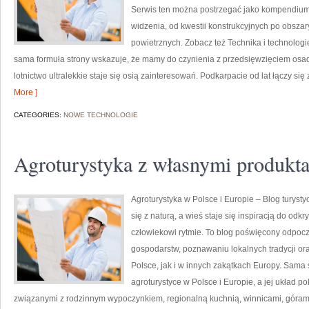
Serwis ten można postrzegać jako kompendium, 
widzenia, od kwestii konstrukcyjnych po obsza
powietrznych. Zobacz też Technika i technologie
sama formuła strony wskazuje, że mamy do czynienia z przedsięwzięciem osad
lotnictwo ultralekkie staje się osią zainteresowań. Podkarpacie od lat łączy się 
More ]
CATEGORIES:
NOWE TECHNOLOGIE
Agroturystyka z własnymi produkt
Agroturystyka w Polsce i Europie – Blog turyst
się z naturą, a wieś staje się inspiracją do od
człowiekowi rytmie. To blog poświęcony odpocz
gospodarstw, poznawaniu lokalnych tradycji o
Polsce, jak i w innych zakątkach Europy. Sama 
agroturystyce w Polsce i Europie, a jej układ 
związanymi z rodzinnym wypoczynkiem, regionalną kuchnią, winnicami, góram