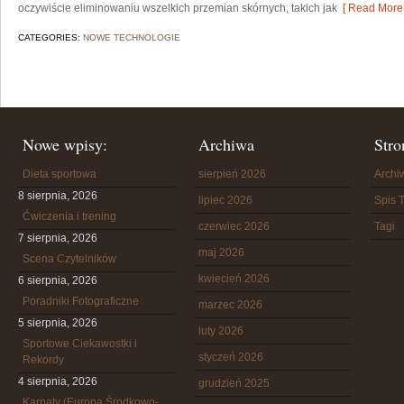
oczywiście eliminowaniu wszelkich przemian skórnych, takich jak
[ Read More 
CATEGORIES:
NOWE TECHNOLOGIE
Nowe wpisy:
Archiwa
Stro
Dieta sportowa
sierpień 2026
Arch
8 sierpnia, 2026
lipiec 2026
Spis T
Ćwiczenia i trening
czerwiec 2026
Tagi
7 sierpnia, 2026
maj 2026
Scena Czytelników
kwiecień 2026
6 sierpnia, 2026
Poradniki Fotograficzne
marzec 2026
5 sierpnia, 2026
luty 2026
Sportowe Ciekawostki i
styczeń 2026
Rekordy
4 sierpnia, 2026
grudzień 2025
Karpaty (Europa Środkowo-