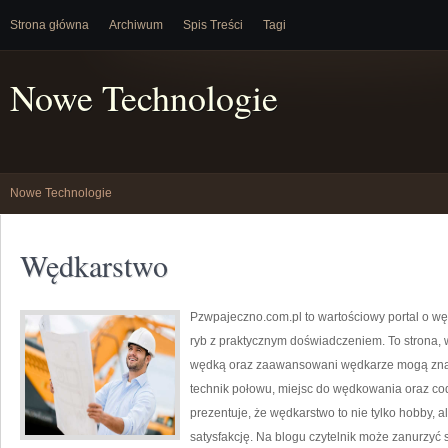
Strona główna
Archiwum
Spis Treści
Tagi
Nowe Technologie
Nowe Technologie
Wędkarstwo
Pzwpajeczno.com.pl to wartościowy portal o węd
ryb z praktycznym doświadczeniem. To strona, 
wędką oraz zaawansowani wędkarze mogą zna
technik połowu, miejsc do wędkowania oraz c
prezentuje, że wędkarstwo to nie tylko hobby, a
satysfakcję. Na blogu czytelnik może zanurzyć s