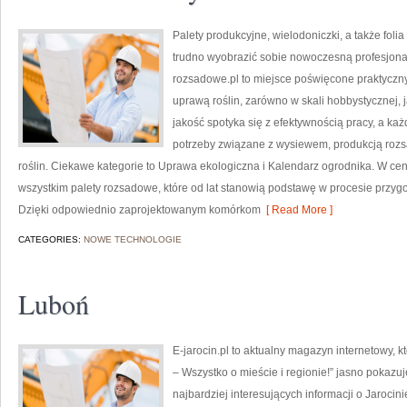
Palety produkcyjne, wielodoniczki, a także foli
trudno wyobrazić sobie nowoczesną profesjona
rozsadowe.pl to miejsce poświęcone praktyczn
uprawą roślin, zarówno w skali hobbystycznej, ja
jakość spotyka się z efektywnością pracy, a ka
potrzeby związane z wysiewem, produkcją roz
roślin. Ciekawe kategorie to Uprawa ekologiczna i Kalendarz ogrodnika. W ce
wszystkim palety rozsadowe, które od lat stanowią podstawę w procesie przyg
Dzięki odpowiednio zaprojektowanym komórkom
[ Read More ]
CATEGORIES:
NOWE TECHNOLOGIE
Luboń
E-jarocin.pl to aktualny magazyn internetowy, k
– Wszystko o mieście i regionie!” jasno pokazu
najbardziej interesujących informacji o Jarocin