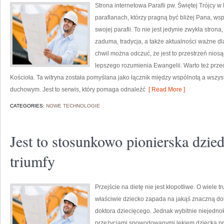
Strona internetowa Parafii pw. Świętej Trójcy w
parafianach, którzy pragną być bliżej Pana, w
swojej parafii. To nie jest jedynie zwykła stron
zaduma, tradycja, a także aktualności ważne dl
chwil można odczuć, że jest to przestrzeń nios
lepszego rozumienia Ewangelii. Warto też przec
Kościoła. Ta witryna została pomyślana jako łącznik między wspólnotą a wszyst
duchowym. Jest to serwis, który pomaga odnaleźć
[ Read More ]
CATEGORIES:
NOWE TECHNOLOGIE
Jest to stosunkowo pionierska dzied
triumfy
Przejście na dietę nie jest kłopotliwe. O wiele tr
właściwie dziecko zapada na jakąś znaczną do
doktora dziecięcego. Jednak wybitnie niejednok
przeżyciami spowodowanymi lękiem dziecka pr