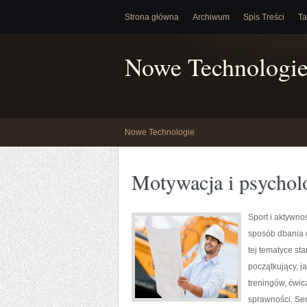
Strona główna
Archiwum
Spis Treści
Ta
Nowe Technologi
Nowe Technologie
Motywacja i psycholo
Sport i aktywnoś
sposób dbania 
tej tematyce s
początkujący, 
treningów, ćwic
sprawności. Ser