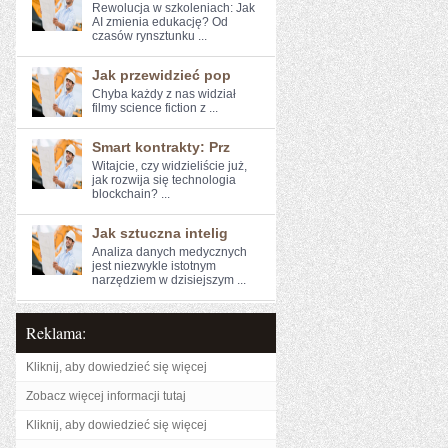
Rewolucja w szkoleniach: Jak
AI ⁣zmienia edukację? Od
czasów rynsztunku⁢ ...
Jak przewidzieć pop
Chyba każdy z nas ⁣widział
filmy science fiction‍ z ...
Smart kontrakty: Prz
Witajcie, czy​ widzieliście już,
jak rozwija się ‍technologia
blockchain? ...
Jak sztuczna intelig
Analiza danych ⁣medycznych
jest niezwykle⁤ istotnym
narzędziem w dzisiejszym ...
Reklama:
Kliknij, aby dowiedzieć się więcej
Zobacz więcej informacji tutaj
Kliknij, aby dowiedzieć się więcej