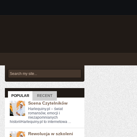
POPULAR
RECENT
Scena Czytelników
Harlequiny.pl – świat
romansów, emocji i
niezapomnianych
historiiHarlequiny.pl to internetowa ...
Rewolucja w szkoleni