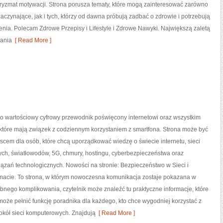
pryzmat motywacji. Strona porusza tematy, które mogą zainteresować zarówno
aczynające, jak i tych, którzy od dawna próbują zadbać o zdrowie i potrzebują
nia. Polecam Zdrowe Przepisy i Lifestyle i Zdrowe Nawyki. Największą zaletą
lania
[ Read More ]
 to wartościowy cyfrowy przewodnik poświęcony internetowi oraz wszystkim
które mają związek z codziennym korzystaniem z smartfona. Strona może być
cem dla osób, które chcą uporządkować wiedzę o świecie internetu, sieci
h, światłowodów, 5G, chmury, hostingu, cyberbezpieczeństwa oraz
ązań technologicznych. Nowości na stronie: Bezpieczeństwo w Sieci i
emacie. To strona, w którym nowoczesna komunikacja zostaje pokazana w
ebnego komplikowania, czytelnik może znaleźć tu praktyczne informacje, które
oże pełnić funkcję poradnika dla każdego, kto chce wygodniej korzystać z
wokół sieci komputerowych. Znajdują
[ Read More ]