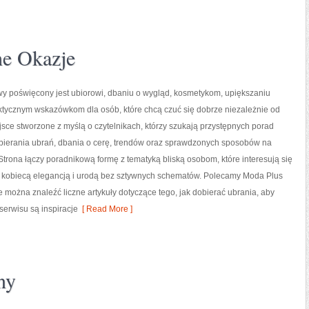
ne Okazje
owy poświęcony jest ubiorowi, dbaniu o wygląd, kosmetykom, upiększaniu
ktycznym wskazówkom dla osób, które chcą czuć się dobrze niezależnie od
ejsce stworzone z myślą o czytelnikach, którzy szukają przystępnych porad
bierania ubrań, dbania o cerę, trendów oraz sprawdzonych sposobów na
Strona łączy poradnikową formę z tematyką bliską osobom, które interesują się
, kobiecą elegancją i urodą bez sztywnych schematów. Polecamy Moda Plus
e można znaleźć liczne artykuły dotyczące tego, jak dobierać ubrania, aby
erwisu są inspiracje
[ Read More ]
ny