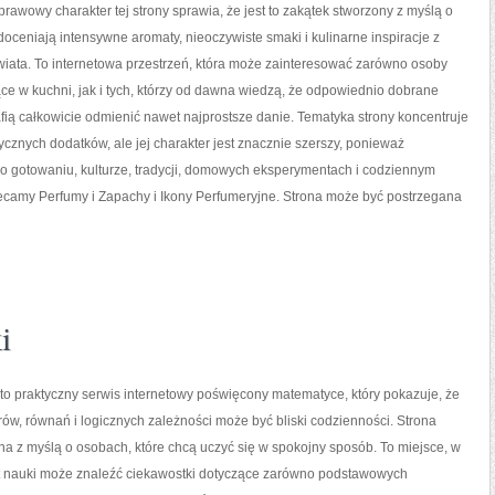
prawowy charakter tej strony sprawia, że jest to zakątek stworzony z myślą o
doceniają intensywne aromaty, nieoczywiste smaki i kulinarne inspiracje z
wiata. To internetowa przestrzeń, która może zainteresować zarówno osoby
e w kuchni, jak i tych, którzy od dawna wiedzą, że odpowiednio dobrane
fią całkowicie odmienić nawet najprostsze danie. Tematyka strony koncentruje
ycznych dodatków, ale jej charakter jest znacznie szerszy, ponieważ
 o gotowaniu, kulturze, tradycji, domowych eksperymentach i codziennym
amy Perfumy i Zapachy i Ikony Perfumeryjne. Strona może być postrzegana
i
o praktyczny serwis internetowy poświęcony matematyce, który pokazuje, że
orów, równań i logicznych zależności może być bliski codzienności. Strona
na z myślą o osobach, które chcą uczyć się w spokojny sposób. To miejsce, w
t nauki może znaleźć ciekawostki dotyczące zarówno podstawowych