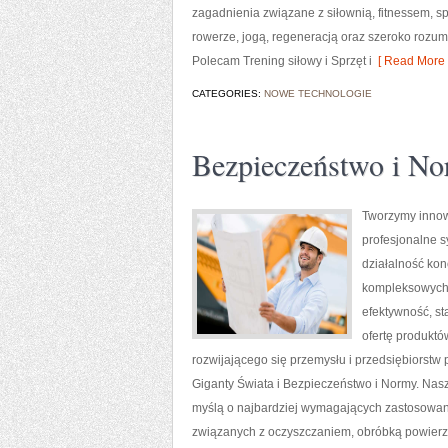
zagadnienia związane z siłownią, fitnessem, s
rowerze, jogą, regeneracją oraz szeroko rozum
Polecam Trening siłowy i Sprzęt i
[ Read More 
CATEGORIES:
NOWE TECHNOLOGIE
Bezpieczeństwo i N
Tworzymy innow
profesjonalne s
działalność kon
kompleksowych r
efektywność, s
ofertę produktó
rozwijającego się przemysłu i przedsiębiorst
Giganty Świata i Bezpieczeństwo i Normy. Nasz
myślą o najbardziej wymagających zastosowan
związanych z oczyszczaniem, obróbką powier