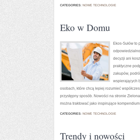
CATEGORIES:
NOWE TECHNOLOGIE
Eko w Domu
Ekos-Sułów to p
odpowiedzialno
decyzji ani kos
praktyczne pod
zakupów, podróż
wspierających b
osobach, które chcą lepiej rozumieć współcze
przystępny sposób. Nowości na stronie Zielona 
można traktować jako inspirujące kompendium 
CATEGORIES:
NOWE TECHNOLOGIE
Trendy i nowości