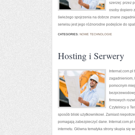
szerzej: przez 
osoby dopiero z
świeżego spojrzenia na dobrze znane zagadnie
serwisu jest jego różnorodne podejście do spa
CATEGORIES:
NOWE TECHNOLOGIE
Hosting i Serwery
Internat.com.pl
zagadnieniom, 
pomocnym miejs
bezprzewodowyc
firmowych rozwi
Czytelnicy o T
sposób bliski użytkownikowi. Zamiast niepotrz
pomagają zabezpieczyć dane. Internat.com.pl m
internetu. Główna tematyka strony skupia się 