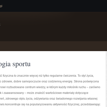
gi
e
gia sportu
ć fizyczna to znacznie więcej niż tylko regularne ćwiczenia. To styl życia,
o zdrowie, dobre samopoczucie oraz codzienną energię. Strona poświęcona
tanowi rozbudowane centrum wiedzy, w którym każdy miłośnik ruchu – zarówno
jak i zaawansowany – może znaleźć wartościowe materiały dotyczące
zeń, zdrowego stylu życia, odżywiania oraz świadomego rozwijania własnej
wis koncentruje się na popularyzowaniu aktywności fizycznej, przedstawiając