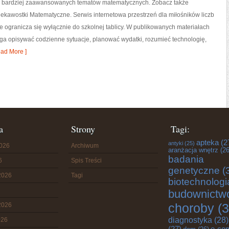
 i bardziej zaawansowanych tematów matematycznych. Zobacz także
ekawostki Matematyczne. Serwis internetowa przestrzeń dla miłośników liczb
e ogranicza się wyłącznie do szkolnej tablicy. W publikowanych materiałach
aga opisywać codzienne sytuacje, planować wydatki, rozumieć technologię,
ad More ]
a
Strony
Tagi:
apteka
(2
antyki
(25)
2026
Archiwum
aranżacja wnętrz
(26
badania
6
Spis Treści
genetyczne
(
2026
Tagi
biotechnologi
budownictw
choroby
(3
2026
diagnostyka
(28)
026