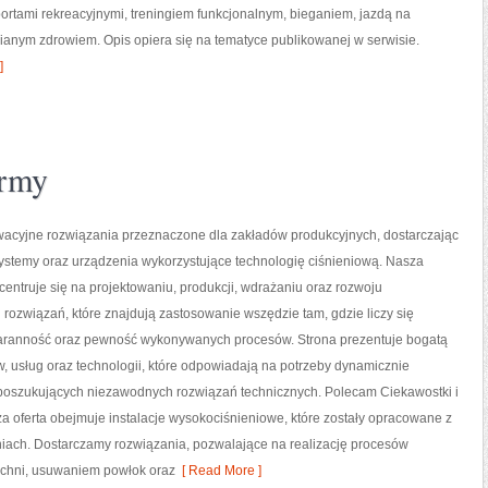
portami rekreacyjnymi, treningiem funkcjonalnym, bieganiem, jazdą na
ianym zdrowiem. Opis opiera się na tematyce publikowanej w serwisie.
]
ormy
acyjne rozwiązania przeznaczone dla zakładów produkcyjnych, dostarczając
ystemy oraz urządzenia wykorzystujące technologię ciśnieniową. Nasza
centruje się na projektowaniu, produkcji, wdrażaniu oraz rozwoju
ozwiązań, które znajdują zastosowanie wszędzie tam, gdzie liczy się
taranność oraz pewność wykonywanych procesów. Strona prezentuje bogatą
w, usług oraz technologii, które odpowiadają na potrzeby dynamicznie
w poszukujących niezawodnych rozwiązań technicznych. Polecam Ciekawostki i
a oferta obejmuje instalacje wysokociśnieniowe, które zostały opracowane z
iach. Dostarczamy rozwiązania, pozwalające na realizację procesów
zchni, usuwaniem powłok oraz
[ Read More ]