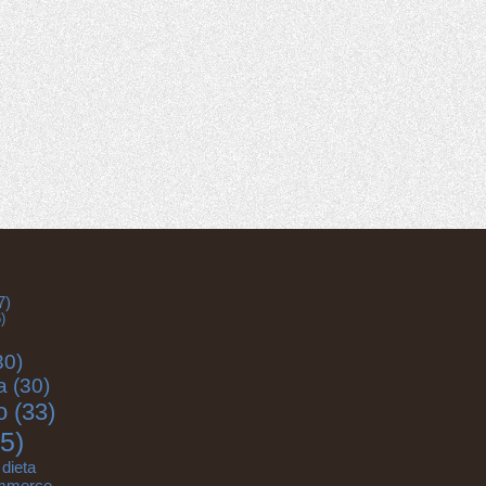
7)
)
30)
a
(30)
o
(33)
5)
dieta