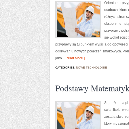
Orientalno-przy
osobach, które 
różnych stron ś
eksperymentując
przyprawy potra
się wokół egzot
przyprawy są tu punktem wyjścia do opowieści
odkrywaniu nowych połączeń smakowych. Polec
jako
[ Read More ]
CATEGORIES:
NOWE TECHNOLOGIE
Podstawy Matematyk
SuperMatma.pl t
świat liczb, wz
została stworzo
którym pasjona