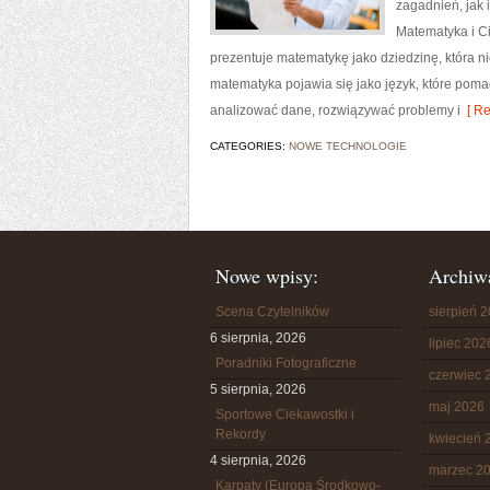
zagadnień, jak
Matematyka i Ci
prezentuje matematykę jako dziedzinę, która ni
matematyka pojawia się jako język, które pom
analizować dane, rozwiązywać problemy i
[ Re
CATEGORIES:
NOWE TECHNOLOGIE
Nowe wpisy:
Archiw
Scena Czytelników
sierpień 
6 sierpnia, 2026
lipiec 202
Poradniki Fotograficzne
czerwiec 
5 sierpnia, 2026
maj 2026
Sportowe Ciekawostki i
Rekordy
kwiecień 
4 sierpnia, 2026
marzec 2
Karpaty (Europa Środkowo-