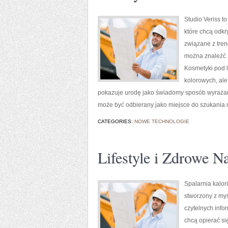
Studio Veriss t
które chcą odkr
związane z tren
można znaleźć z
Kosmetyki pod 
kolorowych, ale
pokazuje urodę jako świadomy sposób wyrażani
może być odbierany jako miejsce do szukania
CATEGORIES:
NOWE TECHNOLOGIE
Lifestyle i Zdrowe N
Spalarnia kalori
stworzony z myś
czytelnych info
chcą opierać si