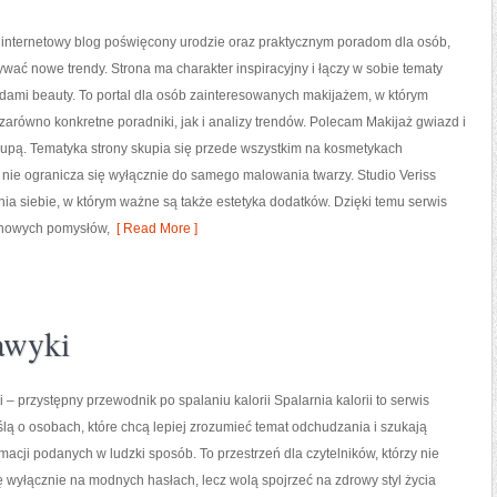
o internetowy blog poświęcony urodzie oraz praktycznym poradom dla osób,
ywać nowe trendy. Strona ma charakter inspiracyjny i łączy w sobie tematy
dami beauty. To portal dla osób zainteresowanych makijażem, w którym
arówno konkretne poradniki, jak i analizy trendów. Polecam Makijaż gwiazd i
lupą. Tematyka strony skupia się przede wszystkim na kosmetykach
 nie ogranicza się wyłącznie do samego malowania twarzy. Studio Veriss
a siebie, w którym ważne są także estetyka dodatków. Dzięki temu serwis
 nowych pomysłów,
[ Read More ]
awyki
i – przystępny przewodnik po spalaniu kalorii Spalarnia kalorii to serwis
lą o osobach, które chcą lepiej zrozumieć temat odchudzania i szukają
rmacji podanych w ludzki sposób. To przestrzeń dla czytelników, którzy nie
ę wyłącznie na modnych hasłach, lecz wolą spojrzeć na zdrowy styl życia