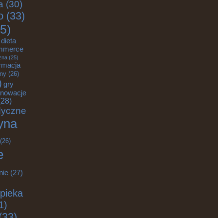
a
(30)
o
(33)
5)
dieta
mmerce
zna
(25)
rmacja
zny
(26)
)
gry
nnowacje
28)
dyczne
yna
(26)
e
nie
(27)
pieka
1)
(33)