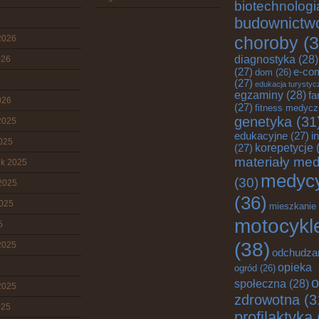
biotechnologi
budownictw
choroby
(3
2026
diagnostyka
(28)
026
(27)
e-co
dom
(26)
(27)
edukacja turystyc
egzaminy
(28)
fa
026
(27)
fitness medyc
genetyka
(31
2025
edukacyjne
(27)
i
2025
korepetycje
(
(27)
materiały me
ik 2025
medyc
(30)
2025
(36)
2025
mieszkanie
motocykl
5
(38)
2025
odchudza
opieka
ogród
(26)
o
społeczna
(28)
2025
zdrowotna
(3
025
profilaktyka