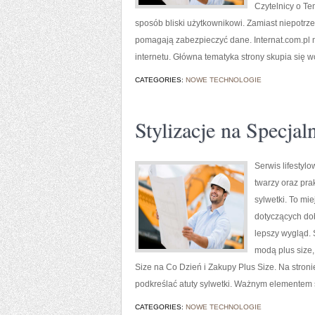
Czytelnicy o T
sposób bliski użytkownikowi. Zamiast niepotrz
pomagają zabezpieczyć dane. Internat.com.pl m
internetu. Główna tematyka strony skupia się 
CATEGORIES:
NOWE TECHNOLOGIE
Stylizacje na Specjal
Serwis lifestyl
twarzy oraz pra
sylwetki. To mi
dotyczących do
lepszy wygląd. 
modą plus size
Size na Co Dzień i Zakupy Plus Size. Na stroni
podkreślać atuty sylwetki. Ważnym elementem s
CATEGORIES:
NOWE TECHNOLOGIE