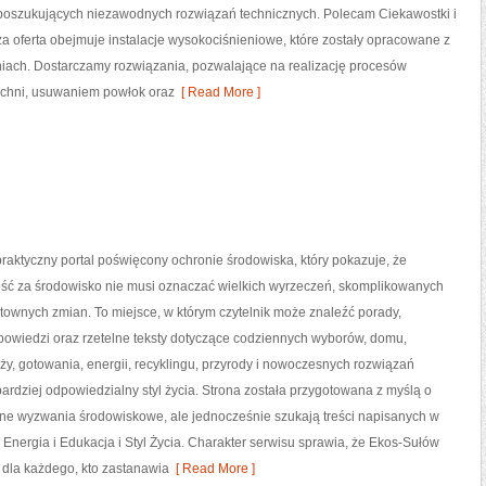
w poszukujących niezawodnych rozwiązań technicznych. Polecam Ciekawostki i
a oferta obejmuje instalacje wysokociśnieniowe, które zostały opracowane z
iach. Dostarczamy rozwiązania, pozwalające na realizację procesów
zchni, usuwaniem powłok oraz
[ Read More ]
raktyczny portal poświęcony ochronie środowiska, który pokazuje, że
ść za środowisko nie musi oznaczać wielkich wyrzeczeń, skomplikowanych
ztownych zmian. To miejsce, w którym czytelnik może znaleźć porady,
powiedzi oraz rzetelne teksty dotyczące codziennych wyborów, domu,
y, gotowania, energii, recyklingu, przyrody i nowoczesnych rozwiązań
ardziej odpowiedzialny styl życia. Strona została przygotowana z myślą o
sne wyzwania środowiskowe, ale jednocześnie szukają treści napisanych w
Energia i Edukacja i Styl Życia. Charakter serwisu sprawia, że Ekos-Sułów
dla każdego, kto zastanawia
[ Read More ]