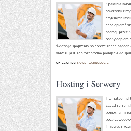
Spalarnia kalori
stworzony z myś
czytelnych info
chcą opierać si
szerzej: przez 
osoby dopiero z
świeżego spojrzenia na dobrze znane zagadnie
serwisu jest jego różnorodne podejście do spa
CATEGORIES:
NOWE TECHNOLOGIE
Hosting i Serwery
Internat.com.pl
zagadnieniom, 
pomocnym miejs
bezprzewodowyc
firmowych rozwi