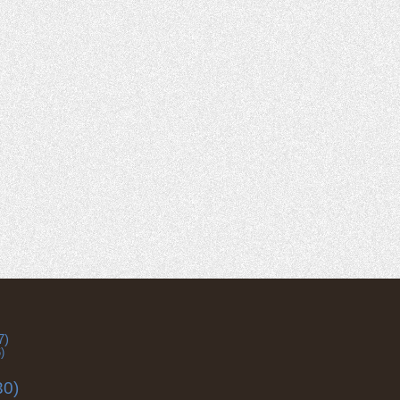
7)
)
30)