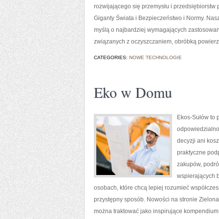
rozwijającego się przemysłu i przedsiębiorst
Giganty Świata i Bezpieczeństwo i Normy. Nasz
myślą o najbardziej wymagających zastosowan
związanych z oczyszczaniem, obróbką powier
CATEGORIES:
NOWE TECHNOLOGIE
Eko w Domu
Ekos-Sułów to p
odpowiedzialno
decyzji ani kos
praktyczne pod
zakupów, podróż
wspierających b
osobach, które chcą lepiej rozumieć współcze
przystępny sposób. Nowości na stronie Zielona 
można traktować jako inspirujące kompendium 