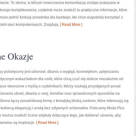
emacie. To strona, w którym nowoczesna komunikacja zostaje pokazana w
ebnego komplikowania, czytelnik może znaleźć tu praktyczne informacje, które
oże pełnić funkcję poradnika dla każdego, kto chce wygodniej korzystać z
wokół sieci komputerowych. Znajdują
[ Read More ]
ne Okazje
owy poświęcony jest ubiorowi, dbaniu o wygląd, kosmetykom, upiększaniu
ktycznym wskazówkom dla osób, które chcą czuć się dobrze niezależnie od
ejsce stworzone z myślą o czytelnikach, którzy szukają przystępnych porad
bierania ubrań, dbania o cerę, trendów oraz sprawdzonych sposobów na
Strona łączy poradnikową formę z tematyką bliską osobom, które interesują się
, kobiecą elegancją i urodą bez sztywnych schematów. Polecamy Moda Plus
e można znaleźć liczne artykuły dotyczące tego, jak dobierać ubrania, aby
erwisu są inspiracje
[ Read More ]