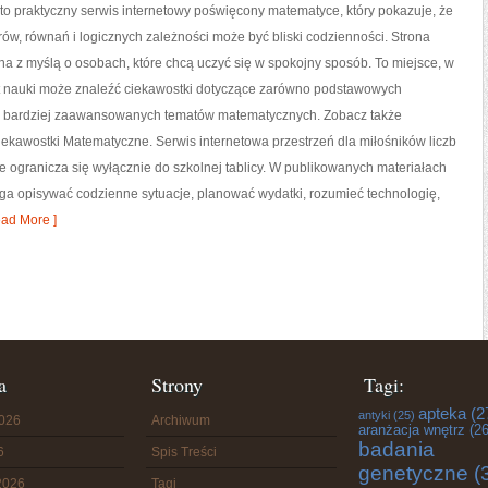
o praktyczny serwis internetowy poświęcony matematyce, który pokazuje, że
orów, równań i logicznych zależności może być bliski codzienności. Strona
na z myślą o osobach, które chcą uczyć się w spokojny sposób. To miejsce, w
t nauki może znaleźć ciekawostki dotyczące zarówno podstawowych
 i bardziej zaawansowanych tematów matematycznych. Zobacz także
ekawostki Matematyczne. Serwis internetowa przestrzeń dla miłośników liczb
e ogranicza się wyłącznie do szkolnej tablicy. W publikowanych materiałach
aga opisywać codzienne sytuacje, planować wydatki, rozumieć technologię,
ad More ]
a
Strony
Tagi:
apteka
(2
antyki
(25)
2026
Archiwum
aranżacja wnętrz
(26
badania
6
Spis Treści
genetyczne
(
2026
Tagi