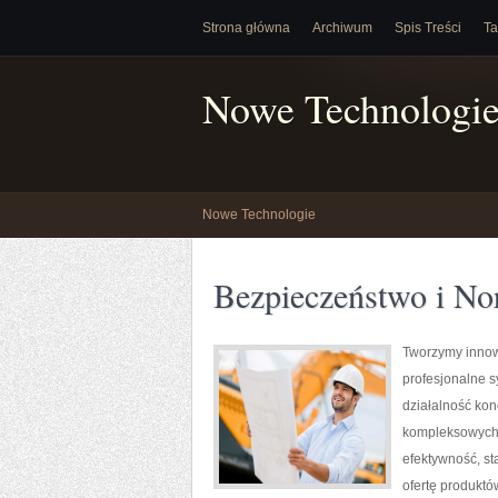
Strona główna
Archiwum
Spis Treści
Ta
Nowe Technologi
Nowe Technologie
Bezpieczeństwo i N
Tworzymy innow
profesjonalne s
działalność kon
kompleksowych r
efektywność, s
ofertę produktó