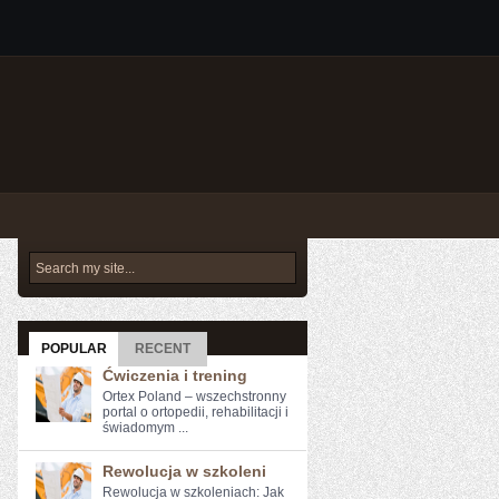
POPULAR
RECENT
Ćwiczenia i trening
Ortex Poland – wszechstronny
portal o ortopedii, rehabilitacji i
świadomym ...
Rewolucja w szkoleni
Rewolucja w szkoleniach: Jak