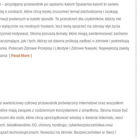
i – przystępny przewodnik po spalaniu kalorii Spalarnia kalorii to serwis
lą o osobach, które chcą lepiej zrozumieć temat odchudzania i szukają
rmacji podanych w ludzki sposób. To przestrzeń dla czytelników, którzy nie
ę wyłącznie na modnych hasłach, lecz wolą spojrzeć na zdrowy styl życia
pryzmat motywacji. Strona porusza tematy, które mogą zainteresować zarówno
aczynające, jak i tych, którzy od dawna próbują zadbać o zdrowie i potrzebują
nia. Polecam Zdrowe Przepisy i Lifestyle i Zdrowe Nawyki. Największą zaletą
lania
[ Read More ]
 to wartościowy cyfrowy przewodnik poświęcony internetowi oraz wszystkim
które mają związek z codziennym korzystaniem z smartfona. Strona może być
cem dla osób, które chcą uporządkować wiedzę o świecie internetu, sieci
h, światłowodów, 5G, chmury, hostingu, cyberbezpieczeństwa oraz
ązań technologicznych. Nowości na stronie: Bezpieczeństwo w Sieci i