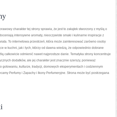
ny
prawowy charakter tej strony sprawia, że jest to zakątek stworzony z myślą o
doceniają intensywne aromaty, nieoczywiste smaki i kulinarne inspiracje z
wiata. To internetowa przestrzeń, która może zainteresować zarówno osoby
e w kuchni, jak i tych, którzy od dawna wiedzą, że odpowiednio dobrane
fią całkowicie odmienić nawet najprostsze danie. Tematyka strony koncentruje
ycznych dodatków, ale jej charakter jest znacznie szerszy, ponieważ
 o gotowaniu, kulturze, tradycji, domowych eksperymentach i codziennym
amy Perfumy i Zapachy i Ikony Perfumeryjne. Strona może być postrzegana
i