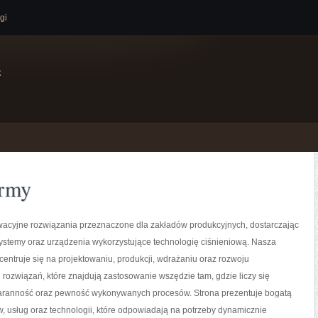
gi
e
ormy
acyjne rozwiązania przeznaczone dla zakładów produkcyjnych, dostarczając
ystemy oraz urządzenia wykorzystujące technologię ciśnieniową. Nasza
centruje się na projektowaniu, produkcji, wdrażaniu oraz rozwoju
ozwiązań, które znajdują zastosowanie wszędzie tam, gdzie liczy się
taranność oraz pewność wykonywanych procesów. Strona prezentuje bogatą
w, usług oraz technologii, które odpowiadają na potrzeby dynamicznie