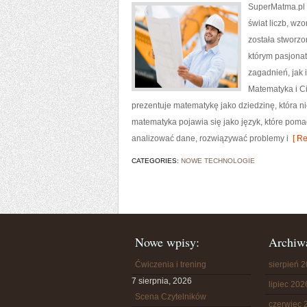
SuperMatma.pl t
świat liczb, wz
została stworzo
którym pasjona
zagadnień, jak
Matematyka i Ci
prezentuje matematykę jako dziedzinę, która ni
matematyka pojawia się jako język, które pom
analizować dane, rozwiązywać problemy i
[ Re
CATEGORIES:
NOWE TECHNOLOGIE
Nowe wpisy:
Archiw
Ćwiczenia i trening
sierpień 
7 sierpnia, 2026
lipiec 202
Scena Czytelników
czerwiec 