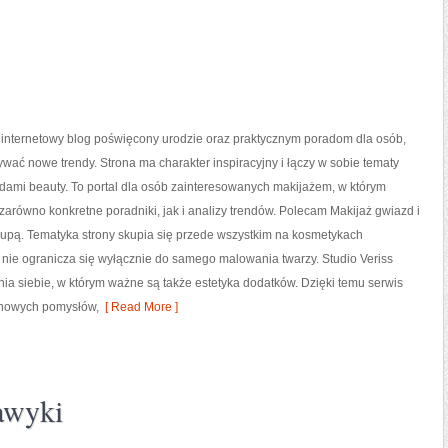
o internetowy blog poświęcony urodzie oraz praktycznym poradom dla osób,
ywać nowe trendy. Strona ma charakter inspiracyjny i łączy w sobie tematy
dami beauty. To portal dla osób zainteresowanych makijażem, w którym
arówno konkretne poradniki, jak i analizy trendów. Polecam Makijaż gwiazd i
lupą. Tematyka strony skupia się przede wszystkim na kosmetykach
 nie ogranicza się wyłącznie do samego malowania twarzy. Studio Veriss
a siebie, w którym ważne są także estetyka dodatków. Dzięki temu serwis
 nowych pomysłów,
[ Read More ]
awyki