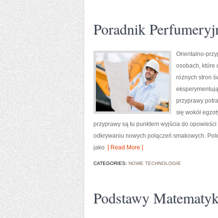
Poradnik Perfumeryj
Orientalno-przy
osobach, które 
różnych stron ś
eksperymentując
przyprawy potra
się wokół egzot
przyprawy są tu punktem wyjścia do opowieści
odkrywaniu nowych połączeń smakowych. Polec
jako
[ Read More ]
CATEGORIES:
NOWE TECHNOLOGIE
Podstawy Matematyk