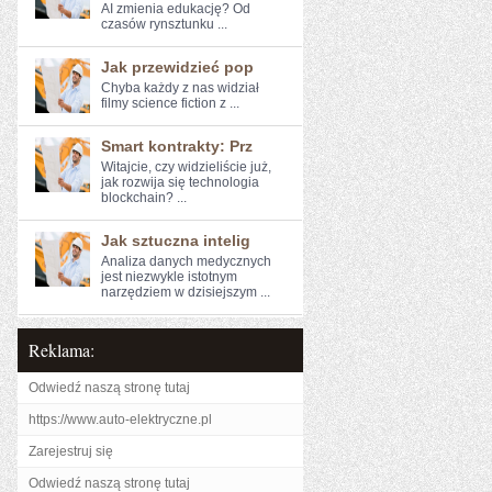
AI ⁣zmienia edukację? Od
czasów rynsztunku⁢ ...
Jak przewidzieć pop
Chyba każdy z nas ⁣widział
filmy science fiction‍ z ...
Smart kontrakty: Prz
Witajcie, czy​ widzieliście już,
jak rozwija się ‍technologia
blockchain? ...
Jak sztuczna intelig
Analiza danych ⁣medycznych
jest niezwykle⁤ istotnym
narzędziem w dzisiejszym ...
Reklama:
Odwiedź naszą stronę tutaj
https://www.auto-elektryczne.pl
Zarejestruj się
Odwiedź naszą stronę tutaj