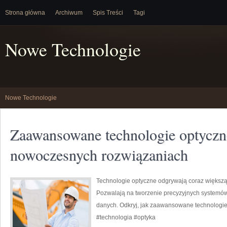
Strona główna
Archiwum
Spis Treści
Tagi
Nowe Technologie
Nowe Technologie
Zaawansowane technologie optyczn
nowoczesnych rozwiązaniach
Technologie optyczne odgrywają coraz większ
Pozwalają na tworzenie precyzyjnych systemów
danych. Odkryj, jak zaawansowane technologie
#technologia #optyka