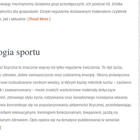
wiając mechanizmy działania grup przestępczych, ich podział ról, źródła
łalności dla gospodarki. Dzięki regularnie dodawanym materiałom czytelnik
 jak i aktualne
[ Read More ]
gia sportu
ć fizyczna to znacznie więcej niż tylko regularne ćwiczenia. To styl życia,
o zdrowie, dobre samopoczucie oraz codzienną energię. Strona poświęcona
tanowi rozbudowane centrum wiedzy, w którym każdy miłośnik ruchu – zarówno
jak i zaawansowany – może znaleźć wartościowe materiały dotyczące
zeń, zdrowego stylu życia, odżywiania oraz świadomego rozwijania własnej
wis koncentruje się na popularyzowaniu aktywności fizycznej, przedstawiając
portami rekreacyjnymi, treningiem funkcjonalnym, bieganiem, jazdą na
ianym zdrowiem. Opis opiera się na tematyce publikowanej w serwisie.
]