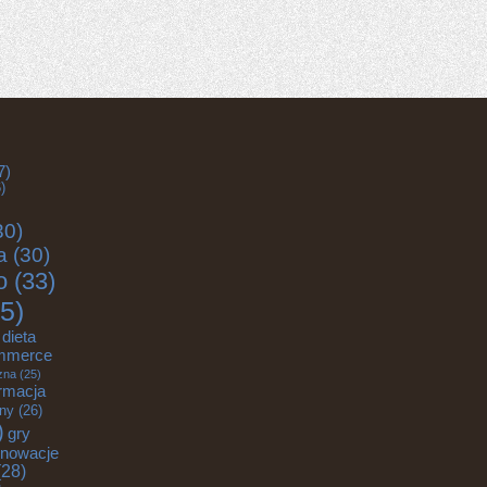
7)
)
30)
a
(30)
o
(33)
5)
dieta
mmerce
zna
(25)
rmacja
zny
(26)
)
gry
nnowacje
28)