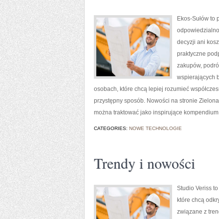
Ekos-Sułów to p
odpowiedzialno
decyzji ani kos
praktyczne pod
zakupów, podróż
wspierających b
osobach, które chcą lepiej rozumieć współcze
przystępny sposób. Nowości na stronie Zielona 
można traktować jako inspirujące kompendium 
CATEGORIES:
NOWE TECHNOLOGIE
Trendy i nowości
Studio Veriss t
które chcą odkr
związane z tren