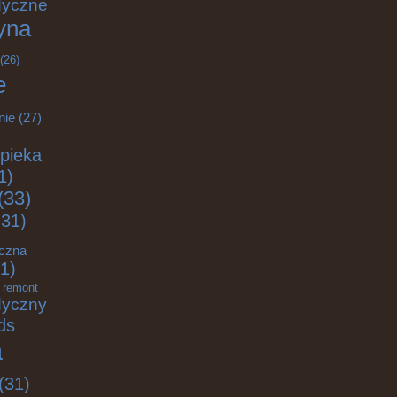
dyczne
yna
(26)
e
nie
(27)
pieka
1)
(33)
31)
eczna
1)
remont
dyczny
ds
a
(31)