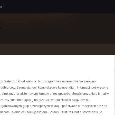
gi
e
przestępczość od wielu lat budzi ogromne zainteresowanie zarówno
k i odbiorców. Strona stanowi kompleksowe kompendium informacji poświęcone
rii, strukturze, a także nowym formom przestępczości. Serwis prezentuje temat w
tyczny, koncentrując się na przedstawieniu zjawisk związanych z
organizowanych grup przestępczych w kraju, państwach europejskich oraz na
olecam Tajemnice i Niewyjaśnione Sprawy i Kultura i Mafia. Portal opisuje