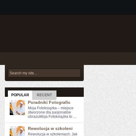
POPULAR
RECENT
Poradniki Fotografic
Moja Fotoksiążka – miejsce
stworzone dla pasjonatów
obrazuMoja Fotoksiążka to ...
Rewolucja w szkoleni
Rewolucja w szkoleniach: Jak