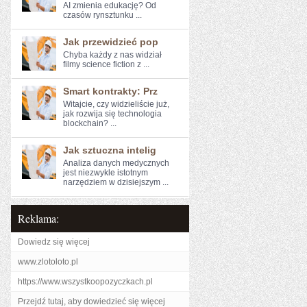
AI ⁣zmienia edukację? Od
czasów rynsztunku⁢ ...
Jak przewidzieć pop
Chyba każdy z nas ⁣widział
filmy science fiction‍ z ...
Smart kontrakty: Prz
Witajcie, czy​ widzieliście już,
jak rozwija się ‍technologia
blockchain? ...
Jak sztuczna intelig
Analiza danych ⁣medycznych
jest niezwykle⁤ istotnym
narzędziem w dzisiejszym ...
Reklama:
Dowiedz się więcej
www.zlotoloto.pl
https://www.wszystkoopozyczkach.pl
Przejdź tutaj, aby dowiedzieć się więcej