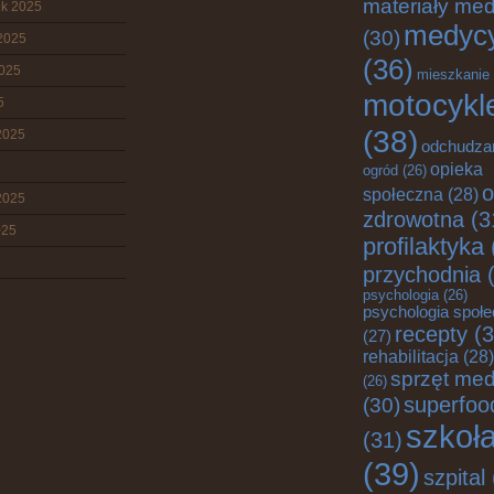
materiały me
ik 2025
medyc
(30)
2025
(36)
2025
mieszkanie
motocykl
5
(38)
2025
odchudza
opieka
ogród
(26)
o
społeczna
(28)
2025
zdrowotna
(3
025
profilaktyka
przychodnia
(
psychologia
(26)
psychologia społ
recepty
(3
(27)
rehabilitacja
(28)
sprzęt me
(26)
superfoo
(30)
szkoł
(31)
(39)
szpital