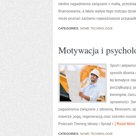
istotne zagadnienia związane z mafią, przedsta
finansowania, a także wpływ tego rodzaju dzia
może poznać zarówno najważniejsze przypadki,
CATEGORIES:
NOWE TECHNOLOGIE
Motywacja i psycholo
Sport i aktywnoś
sposób dbania 
tej tematyce s
początkujący, 
treningów, ćwic
sprawności. Ser
zagadnienia związane z siłownią, fitnessem, s
rowerze, jogą, regeneracją oraz szeroko rozum
Polecam Trening siłowy i Sprzęt i
[ Read More 
CATEGORIES:
NOWE TECHNOLOGIE