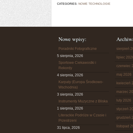
CATEGORIES:
NOWE TECHNOLOGIE
Nowe wpisy:
Archiw
Poradniki Fotograficzne
sierpień 
5 sierpnia, 2026
lipiec 202
Sportowe Ciekawostki i
czerwiec 
Rekordy
maj 2026
4 sierpnia, 2026
Karpaty (Europa Środkowo-
kwiecień 
Wschodnia)
marzec 2
3 sierpnia, 2026
luty 2026
Instrumenty Muzyczne z Bliska
1 sierpnia, 2026
styczeń 2
Literackie Podróże w Czasie i
grudzień 
Przestrzeni
listopad 
31 lipca, 2026