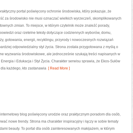
raktyczny portal poświęcony ochronie środowiska, który pokazuje, że
ść za środowisko nie musi oznaczać wielkich wyrzeczeń, skomplikowanych
ztownych zmian. To miejsce, w którym czytelnik może znaleźć porady,
powiedzi oraz rzetelne teksty dotyczące codziennych wyborów, domu,
y, gotowania, energii, recyklingu, przyrody i nowoczesnych rozwiązań
ardziej odpowiedzialny styl życia. Strona została przygotowana z myślą o
sne wyzwania środowiskowe, ale jednocześnie szukają treści napisanych w
Energia i Edukacja i Styl Życia. Charakter serwisu sprawia, że Ekos-Sułów
dla każdego, kto zastanawia
[ Read More ]
o internetowy blog poświęcony urodzie oraz praktycznym poradom dla osób,
ywać nowe trendy. Strona ma charakter inspiracyjny i łączy w sobie tematy
dami beauty. To portal dla osób zainteresowanych makijażem, w którym