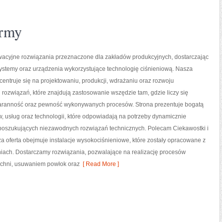
ormy
acyjne rozwiązania przeznaczone dla zakładów produkcyjnych, dostarczając
ystemy oraz urządzenia wykorzystujące technologię ciśnieniową. Nasza
centruje się na projektowaniu, produkcji, wdrażaniu oraz rozwoju
ozwiązań, które znajdują zastosowanie wszędzie tam, gdzie liczy się
taranność oraz pewność wykonywanych procesów. Strona prezentuje bogatą
w, usług oraz technologii, które odpowiadają na potrzeby dynamicznie
w poszukujących niezawodnych rozwiązań technicznych. Polecam Ciekawostki i
a oferta obejmuje instalacje wysokociśnieniowe, które zostały opracowane z
iach. Dostarczamy rozwiązania, pozwalające na realizację procesów
zchni, usuwaniem powłok oraz
[ Read More ]