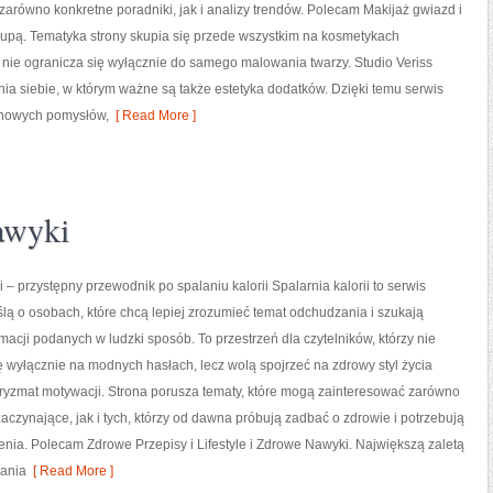
arówno konkretne poradniki, jak i analizy trendów. Polecam Makijaż gwiazd i
lupą. Tematyka strony skupia się przede wszystkim na kosmetykach
 nie ogranicza się wyłącznie do samego malowania twarzy. Studio Veriss
a siebie, w którym ważne są także estetyka dodatków. Dzięki temu serwis
 nowych pomysłów,
[ Read More ]
awyki
i – przystępny przewodnik po spalaniu kalorii Spalarnia kalorii to serwis
lą o osobach, które chcą lepiej zrozumieć temat odchudzania i szukają
rmacji podanych w ludzki sposób. To przestrzeń dla czytelników, którzy nie
ę wyłącznie na modnych hasłach, lecz wolą spojrzeć na zdrowy styl życia
pryzmat motywacji. Strona porusza tematy, które mogą zainteresować zarówno
aczynające, jak i tych, którzy od dawna próbują zadbać o zdrowie i potrzebują
nia. Polecam Zdrowe Przepisy i Lifestyle i Zdrowe Nawyki. Największą zaletą
lania
[ Read More ]