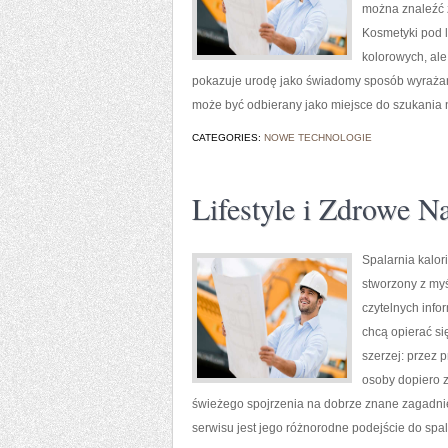
można znaleźć z
Kosmetyki pod 
kolorowych, ale
pokazuje urodę jako świadomy sposób wyrażani
może być odbierany jako miejsce do szukania
CATEGORIES:
NOWE TECHNOLOGIE
Lifestyle i Zdrowe N
Spalarnia kalori
stworzony z myś
czytelnych info
chcą opierać si
szerzej: przez 
osoby dopiero z
świeżego spojrzenia na dobrze znane zagadnie
serwisu jest jego różnorodne podejście do spa