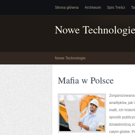
Strona główna
Archiwum
Spis Treści
Ta
Nowe Technologi
Nowe Technologie
Mafia w Polsce
Zorganizowana 
analityków, ja
mafii, ich histo
sposób publicys
działalnością z
całym globie. P