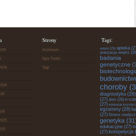
a
Strony
Tagi:
apteka
(2
antyki
(25)
2026
Archiwum
aranżacja wnętrz
(26
badania
6
Spis Treści
genetyczne
(
2026
Tagi
biotechnologi
budownictw
choroby
(3
2026
diagnostyka
(28)
026
(27)
e-co
dom
(26)
(27)
edukacja turystyc
egzaminy
(28)
fa
026
(27)
fitness medyc
genetyka
(31
2025
edukacyjne
(27)
i
2025
korepetycje
(
(27)