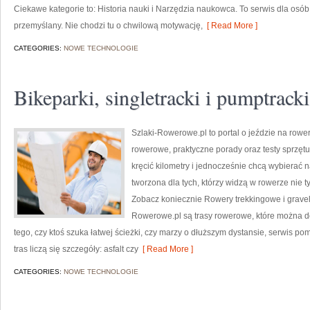
Ciekawe kategorie to: Historia nauki i Narzędzia naukowca. To serwis dla osób
przemyślany. Nie chodzi tu o chwilową motywację,
[ Read More ]
CATEGORIES:
NOWE TECHNOLOGIE
Bikeparki, singletracki i pumptracki
Szlaki-Rowerowe.pl to portal o jeździe na rower
rowerowe, praktyczne porady oraz testy sprzęt
kręcić kilometry i jednocześnie chcą wybierać n
tworzona dla tych, którzy widzą w rowerze nie tyl
Zobacz koniecznie Rowery trekkingowe i gravel
Rowerowe.pl są trasy rowerowe, które można 
tego, czy ktoś szuka łatwej ścieżki, czy marzy o dłuższym dystansie, serwis 
tras liczą się szczegóły: asfalt czy
[ Read More ]
CATEGORIES:
NOWE TECHNOLOGIE