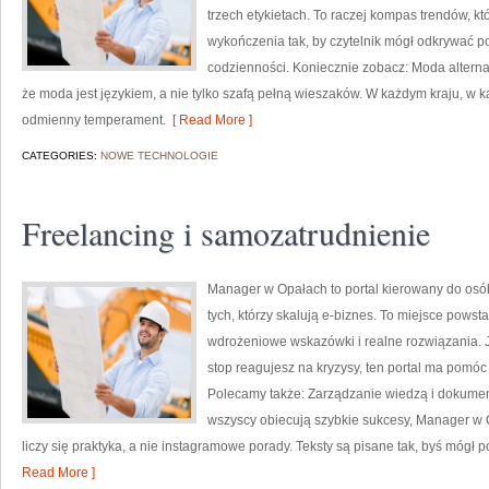
trzech etykietach. To raczej kompas trendów, któ
wykończenia tak, by czytelnik mógł odkrywać p
codzienności. Koniecznie zobacz: Moda alterna
że moda jest językiem, a nie tylko szafą pełną wieszaków. W każdym kraju, w k
odmienny temperament.
[ Read More ]
CATEGORIES:
NOWE TECHNOLOGIE
Freelancing i samozatrudnienie
Manager w Opałach to portal kierowany do osó
tych, którzy skalują e-biznes. To miejsce powst
wdrożeniowe wskazówki i realne rozwiązania. Je
stop reagujesz na kryzysy, ten portal ma pomóc
Polecamy także: Zarządzanie wiedzą i dokumenta
wszyscy obiecują szybkie sukcesy, Manager w 
liczy się praktyka, a nie instagramowe porady. Teksty są pisane tak, byś mógł
Read More ]