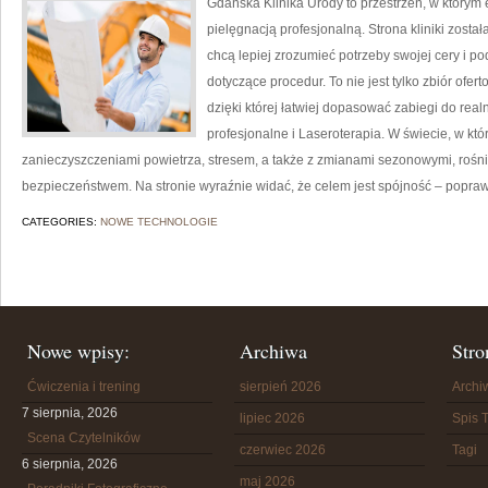
Gdańska Klinika Urody to przestrzeń, w którym
pielęgnacją profesjonalną. Strona kliniki zosta
chcą lepiej zrozumieć potrzeby swojej cery i 
dotyczące procedur. To nie jest tylko zbiór ofer
dzięki której łatwiej dopasować zabiegi do real
profesjonalne i Laseroterapia. W świecie, w któ
zanieczyszczeniami powietrza, stresem, a także z zmianami sezonowymi, rośnie
bezpieczeństwem. Na stronie wyraźnie widać, że celem jest spójność – poprawa
CATEGORIES:
NOWE TECHNOLOGIE
Nowe wpisy:
Archiwa
Stro
Ćwiczenia i trening
sierpień 2026
Arch
7 sierpnia, 2026
lipiec 2026
Spis T
Scena Czytelników
czerwiec 2026
Tagi
6 sierpnia, 2026
maj 2026