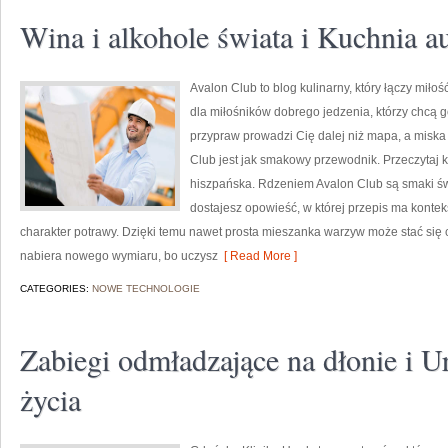
Wina i alkohole świata i Kuchnia au
Avalon Club to blog kulinarny, który łączy miło
dla miłośników dobrego jedzenia, którzy chcą g
przypraw prowadzi Cię dalej niż mapa, a miska
Club jest jak smakowy przewodnik. Przeczytaj 
hiszpańska. Rdzeniem Avalon Club są smaki świ
dostajesz opowieść, w której przepis ma konteks
charakter potrawy. Dzięki temu nawet prosta mieszanka warzyw może stać się 
nabiera nowego wymiaru, bo uczysz
[ Read More ]
CATEGORIES:
NOWE TECHNOLOGIE
Zabiegi odmładzające na dłonie i U
życia