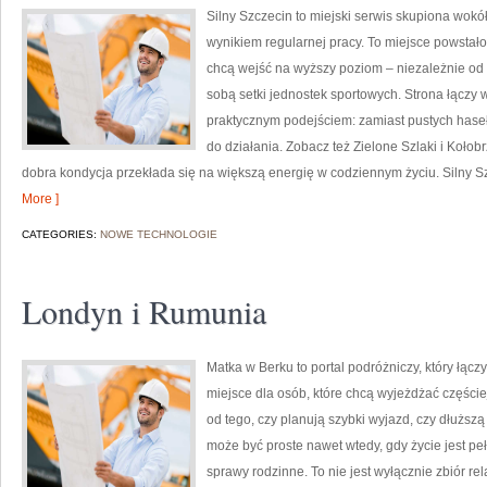
Silny Szczecin to miejski serwis skupiona wokół 
wynikiem regularnej pracy. To miejsce powstało 
chcą wejść na wyższy poziom – niezależnie od t
sobą setki jednostek sportowych. Strona łączy 
praktycznym podejściem: zamiast pustych haseł 
do działania. Zobacz też Zielone Szlaki i Kołobr
dobra kondycja przekłada się na większą energię w codziennym życiu. Silny
More ]
CATEGORIES:
NOWE TECHNOLOGIE
Londyn i Rumunia
Matka w Berku to portal podróżniczy, który łąc
miejsce dla osób, które chcą wyjeżdżać częście
od tego, czy planują szybki wyjazd, czy dłużs
może być proste nawet wtedy, gdy życie jest p
sprawy rodzinne. To nie jest wyłącznie zbiór re