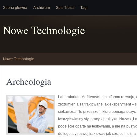
Strona główna
Archiwum
Spis Treści
Tagi
Nowe Technologie
Nowe Technologie
Archeologia
Laboratorium Możliwości to platforma rozwoju, 
zrozumienia są traktowane jak eksperyment – s
ciekawości. To przestrzeń, które pomaga uczyć 
tworzyć własny styl pracy z praktyką. Nazwa „L
podejście oparte na testowaniu, a nie na pust
do tego, by rozwój traktować jak coś, co można 