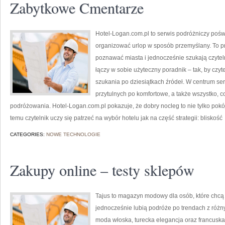
Zabytkowe Cmentarze
Hotel-Logan.com.pl to serwis podróżniczy poś
organizować urlop w sposób przemyślany. To pr
poznawać miasta i jednocześnie szukają czytel
łączy w sobie użyteczny poradnik – tak, by cz
szukania po dziesiątkach źródeł. W centrum se
przytulnych po komfortowe, a także wszystko,
podróżowania. Hotel-Logan.com.pl pokazuje, że dobry nocleg to nie tylko pokój
temu czytelnik uczy się patrzeć na wybór hotelu jak na część strategii: bliskość
CATEGORIES:
NOWE TECHNOLOGIE
Zakupy online – testy sklepów
Tajus to magazyn modowy dla osób, które chc
jednocześnie lubią podróże po trendach z różny
moda włoska, turecka elegancja oraz francuska