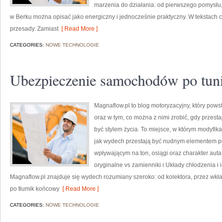
marzenia do działania: od pierwszego pomysłu,
w Berku można opisać jako energiczny i jednocześnie praktyczny. W tekstach c
przesady. Zamiast
[ Read More ]
CATEGORIES:
NOWE TECHNOLOGIE
Ubezpieczenie samochodów po tun
Magnaflow.pl to blog motoryzacyjny, który pow
oraz w tym, co można z nimi zrobić, gdy przesta
być stylem życia. To miejsce, w którym modyfika
jak wydech przestają być nudnym elementem p
wpływającym na ton, osiągi oraz charakter aut
oryginalne vs zamienniki i Układy chłodzenia i
Magnaflow.pl znajduje się wydech rozumiany szeroko: od kolektora, przez wkład
po tłumik końcowy
[ Read More ]
CATEGORIES:
NOWE TECHNOLOGIE