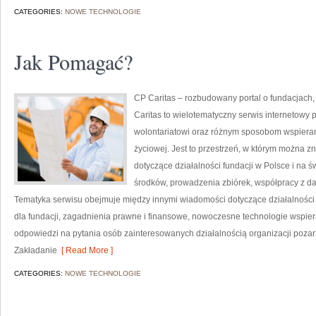
CATEGORIES:
NOWE TECHNOLOGIE
Jak Pomagać?
CP Caritas – rozbudowany portal o fundacjach
Caritas to wielotematyczny serwis internetowy
wolontariatowi oraz różnym sposobom wspierani
życiowej. Jest to przestrzeń, w którym można 
dotyczące działalności fundacji w Polsce i na
środków, prowadzenia zbiórek, współpracy z d
Tematyka serwisu obejmuje między innymi wiadomości dotyczące działalności s
dla fundacji, zagadnienia prawne i finansowe, nowoczesne technologie wspier
odpowiedzi na pytania osób zainteresowanych działalnością organizacji poz
Zakładanie
[ Read More ]
CATEGORIES:
NOWE TECHNOLOGIE