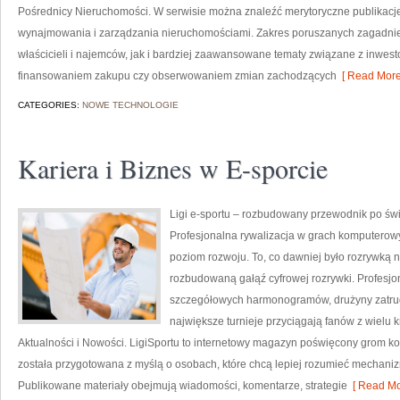
Pośrednicy Nieruchomości. W serwisie można znaleźć merytoryczne publikacj
wynajmowania i zarządzania nieruchomościami. Zakres poruszanych zagadni
właścicieli i najemców, jak i bardziej zaawansowane tematy związane z inwes
finansowaniem zakupu czy obserwowaniem zmian zachodzących
[ Read More
CATEGORIES:
NOWE TECHNOLOGIE
Kariera i Biznes w E-sporcie
Ligi e-sportu – rozbudowany przewodnik po świec
Profesjonalna rywalizacja w grach komputerowy
poziom rozwoju. To, co dawniej było rozrywką n
rozbudowaną gałąź cyfrowej rozrywki. Profesjo
szczegółowych harmonogramów, drużyny zatrudn
największe turnieje przyciągają fanów z wielu k
Aktualności i Nowości. LigiSportu to internetowy magazyn poświęcony grom 
została przygotowana z myślą o osobach, które chcą lepiej rozumieć mechani
Publikowane materiały obejmują wiadomości, komentarze, strategie
[ Read Mo