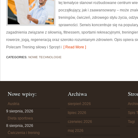
tej tematyce stanowi rozbudowane centrum wie
początkujący, jak i zaawansowany – może znal
treningów, ćwiczeń, zdrowego stylu życia, odż
sprawności. Serwis koncentruje się na popular
zagadnienia związane z siłownią, fitnessem, sportami rekreacyjnymi, treningi
rowerze, jogą, regeneracją oraz szeroko rozumianym zdrowiem. Opis opiera si
Polecam Trening siłowy i Sprzęt i
[ Read More ]
CATEGORIES:
NOWE TECHNOLOGIE
Nowe wpisy:
Archiwa
Stro
Austria
sierpień 2026
Arch
9 sierpnia, 2026
lipiec 2026
Spis T
Dieta sportowa
czerwiec 2026
Tagi
8 sierpnia, 2026
maj 2026
Ćwiczenia i trening