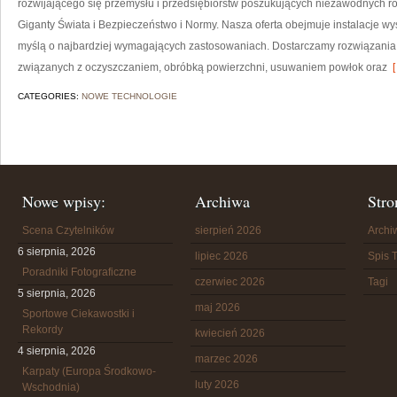
rozwijającego się przemysłu i przedsiębiorstw poszukujących niezawodnych r
Giganty Świata i Bezpieczeństwo i Normy. Nasza oferta obejmuje instalacje w
myślą o najbardziej wymagających zastosowaniach. Dostarczamy rozwiązania,
związanych z oczyszczaniem, obróbką powierzchni, usuwaniem powłok oraz
[
CATEGORIES:
NOWE TECHNOLOGIE
Nowe wpisy:
Archiwa
Stro
Scena Czytelników
sierpień 2026
Arch
6 sierpnia, 2026
lipiec 2026
Spis T
Poradniki Fotograficzne
czerwiec 2026
Tagi
5 sierpnia, 2026
maj 2026
Sportowe Ciekawostki i
Rekordy
kwiecień 2026
4 sierpnia, 2026
marzec 2026
Karpaty (Europa Środkowo-
luty 2026
Wschodnia)