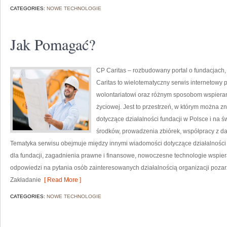
CATEGORIES:
NOWE TECHNOLOGIE
Jak Pomagać?
CP Caritas – rozbudowany portal o fundacjach
Caritas to wielotematyczny serwis internetowy
wolontariatowi oraz różnym sposobom wspierani
życiowej. Jest to przestrzeń, w którym można 
dotyczące działalności fundacji w Polsce i na
środków, prowadzenia zbiórek, współpracy z d
Tematyka serwisu obejmuje między innymi wiadomości dotyczące działalności s
dla fundacji, zagadnienia prawne i finansowe, nowoczesne technologie wspier
odpowiedzi na pytania osób zainteresowanych działalnością organizacji poz
Zakładanie
[ Read More ]
CATEGORIES:
NOWE TECHNOLOGIE