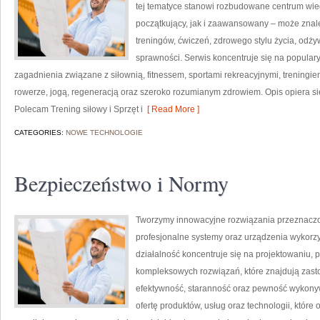
tej tematyce stanowi rozbudowane centrum wie
początkujący, jak i zaawansowany – może znal
treningów, ćwiczeń, zdrowego stylu życia, odż
sprawności. Serwis koncentruje się na popular
zagadnienia związane z siłownią, fitnessem, sportami rekreacyjnymi, treningi
rowerze, jogą, regeneracją oraz szeroko rozumianym zdrowiem. Opis opiera si
Polecam Trening siłowy i Sprzęt i
[ Read More ]
CATEGORIES:
NOWE TECHNOLOGIE
Bezpieczeństwo i Normy
Tworzymy innowacyjne rozwiązania przeznaczo
profesjonalne systemy oraz urządzenia wykorzy
działalność koncentruje się na projektowaniu, 
kompleksowych rozwiązań, które znajdują zasto
efektywność, staranność oraz pewność wykony
ofertę produktów, usług oraz technologii, któr