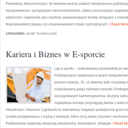
Pośrednicy Nieruchomości. W serwisie można znaleźć merytoryczne publikacj
wynajmowania i zarządzania nieruchomościami. Zakres poruszanych zagadni
właścicieli i najemców, jak i bardziej zaawansowane tematy związane z inwes
finansowaniem zakupu czy obserwowaniem zmian zachodzących
[ Read More
CATEGORIES:
NOWE TECHNOLOGIE
Kariera i Biznes w E-sporcie
Ligi e-sportu – rozbudowany przewodnik po świec
Profesjonalna rywalizacja w grach komputerowy
poziom rozwoju. To, co dawniej było rozrywką n
rozbudowaną gałąź cyfrowej rozrywki. Profesjo
szczegółowych harmonogramów, drużyny zatrudn
największe turnieje przyciągają fanów z wielu k
Aktualności i Nowości. LigiSportu to internetowy magazyn poświęcony grom 
została przygotowana z myślą o osobach, które chcą lepiej rozumieć mechani
Publikowane materiały obejmują wiadomości, komentarze, strategie
[ Read Mo