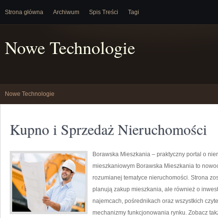
Strona główna
Archiwum
Spis Treści
Tagi
Nowe Technologie
Nowe Technologie
Kupno i Sprzedaż Nieruchomości
Borawska Mieszkania – praktyczny portal o nie
mieszkaniowym Borawska Mieszkania to nowoc
rozumianej tematyce nieruchomości. Strona zos
planują zakup mieszkania, ale również o inwes
najemcach, pośrednikach oraz wszystkich czyte
mechanizmy funkcjonowania rynku. Zobacz takż