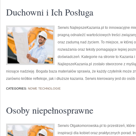
Duchowni i Ich Posługa
Serwis NajlepszeKazania.pl to innowacyjne mie
pragną odnaleźć wartościowych treści związ
oraz zadumą nad życiem. To miejsce, w której
rozważania oraz teksty pomagające lepiej po
doświadczeń. Kategorie na stronie to Kazania i 
NajlepszeKazania.pl zostało stworzone z myślą 
niosące nadzieję. Bogata baza materiałów sprawia, że każdy czytelnik może z
zarówno krótkie refleksje, jak i dłuższe kazania. Serwis kierowany jest do osó
CATEGORIES:
NOWE TECHNOLOGIE
Osoby niepełnosprawne
Serwis Olgakomorowska.pl to przestrzeń, które
inspiracji dla kobiet oraz praktycznych porad. I