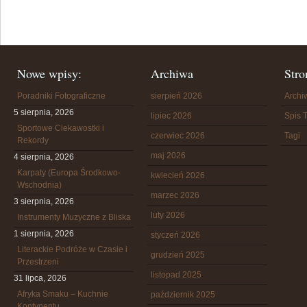
Nowe wpisy:
Archiwa
Stro
Poradniki Fotograficzne
sierpień 2026
Arch
5 sierpnia, 2026
lipiec 2026
Spis T
Sportowe Ciekawostki i
czerwiec 2026
Tagi
Rekordy
maj 2026
4 sierpnia, 2026
Karpaty (Europa Środkowo-
kwiecień 2026
Wschodnia)
marzec 2026
3 sierpnia, 2026
luty 2026
Instrumenty Muzyczne z Bliska
1 sierpnia, 2026
styczeń 2026
Literackie Podróże w Czasie i
grudzień 2025
Przestrzeni
listopad 2025
31 lipca, 2026
Afryka Smaku – Kuchnie
październik 2025
Kontynentu