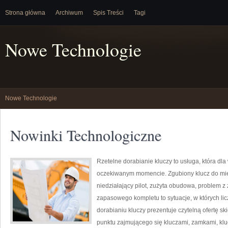
Strona główna
Archiwum
Spis Treści
Tagi
Nowe Technologie
Nowe Technologie
Nowinki Technologiczne
Rzetelne dorabianie kluczy to usługa, która dla
oczekiwanym momencie. Zgubiony klucz do mi
niedziałający pilot, zużyta obudowa, problem 
zapasowego kompletu to sytuacje, w których li
dorabianiu kluczy prezentuje czytelną ofertę s
punktu zajmującego się kluczami, zamkami, k