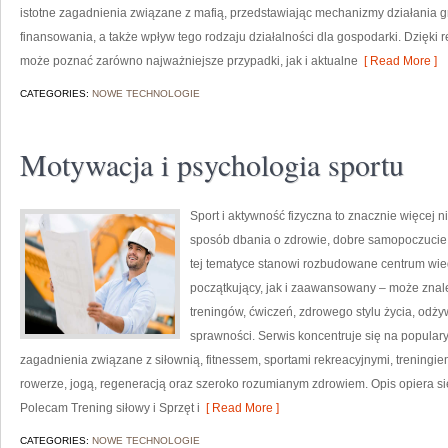
istotne zagadnienia związane z mafią, przedstawiając mechanizmy działania gru
finansowania, a także wpływ tego rodzaju działalności dla gospodarki. Dzięki
może poznać zarówno najważniejsze przypadki, jak i aktualne
[ Read More ]
CATEGORIES:
NOWE TECHNOLOGIE
Motywacja i psychologia sportu
Sport i aktywność fizyczna to znacznie więcej niż
sposób dbania o zdrowie, dobre samopoczucie
tej tematyce stanowi rozbudowane centrum wie
początkujący, jak i zaawansowany – może znal
treningów, ćwiczeń, zdrowego stylu życia, odż
sprawności. Serwis koncentruje się na popular
zagadnienia związane z siłownią, fitnessem, sportami rekreacyjnymi, treningi
rowerze, jogą, regeneracją oraz szeroko rozumianym zdrowiem. Opis opiera si
Polecam Trening siłowy i Sprzęt i
[ Read More ]
CATEGORIES:
NOWE TECHNOLOGIE