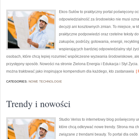
Ekos-Sułów to praktyczny portal poświęcony oc
odpowiedzialność za środowisko nie musi ozn
decyzji ani kosztownych zmian. To miejsce, w k
praktyczne podpowiedzi oraz rzetelne teksty 
zakupów, podróży, gotowania, energii, recykli
wspierających bardziej odpowiedzialny styl życ
osobach, które chcą lepiej rozumieć współczesne wyzwania środowiskowe, ale
przystępny sposób. Nowości na stronie Zielona Energia i Edukacja i Styl Życia
można traktować jako inspirujące kompendium dla każdego, kto zastanawia
[ 
CATEGORIES:
NOWE TECHNOLOGIE
Trendy i nowości
Studio Veriss to internetowy blog poświęcony 
które chcą odkrywać nowe trendy. Strona ma cha
związane z trendami beauty. To portal dla osó