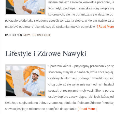
można znaleźć zarówno konkretne poradniki, ja
Kosmetyki pod lupą. Tematyka strony skupia s
kolorowych, ale nie ogranicza się wyłącznie d
pokazuje urodę jako świadomy sposób wyrażania siebie, w którym ważne są ta
może być odbierany jako miejsce do szukania nowych pomysłów,
[ Read More 
CATEGORIES:
NOWE TECHNOLOGIE
Lifestyle i Zdrowe Nawyki
Spalarnia kalorii – przystępny przewodnik po spa
stworzony z myślą o osobach, które chcą lepiej
czytelnych informacji podanych w ludzki sposób.
chcą opierać się wyłącznie na modnych hasłach,
szerzej: przez pryzmat motywacji. Strona poru
osoby dopiero zaczynające, jak i tych, którzy 
świeżego spojrzenia na dobrze znane zagadnienia. Polecam Zdrowe Przepisy i 
serwisu jest jego różnorodne podejście do spalania
[ Read More ]