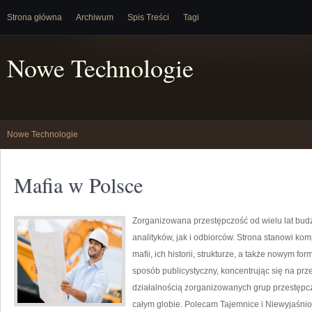
Strona główna
Archiwum
Spis Treści
Tagi
Nowe Technologie
Nowe Technologie
Mafia w Polsce
Zorganizowana przestępczość od wielu lat bu
analityków, jak i odbiorców. Strona stanowi 
mafii, ich historii, strukturze, a także nowym f
sposób publicystyczny, koncentrując się na pr
działalnością zorganizowanych grup przestępcz
całym globie. Polecam Tajemnice i Niewyjaśnion