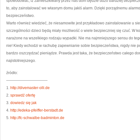
spowodować, iż zamieszkiwany przez nas dom będzie dużo bardziej bezpiecz
to, aby zainstalować we własnym domu jakiś alarm. Dzięki porządnemu alar
bezpieczeństwo.
Warto również wiedzieć, że niesamowite jest przykładowo zainstalowanie u sie
szczególności dzieci będą miały możliwość o wiele bezpieczniej się czuć. W koń
narażone na wszelkiego rodzaju wypadki. Nie ma najmniejszego sensu do te
nie! Kiedy wchodzi w rachubę zapewnianie sobie bezpieczeństwa, nigdy nie pow
bardzo oszczędzać pieniądze. Prawda jest taka, że bezpieczeństwo całego dom
najistotniejszego.
źródło:
———————————
1.
http://divemaster-olli.de
2.
sprawdź ofertę
3.
dowiedz się jak
4.
http://edeka-pfeiffer-berstadt.de
5.
http://fc-schwalbe-badminton.de