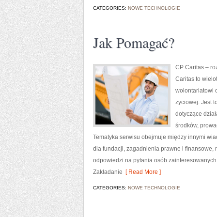
CATEGORIES:
NOWE TECHNOLOGIE
Jak Pomagać?
CP Caritas – r
Caritas to wiel
wolontariatowi 
życiowej. Jest 
dotyczące dział
środków, prowa
Tematyka serwisu obejmuje między innymi wiad
dla fundacji, zagadnienia prawne i finansowe
odpowiedzi na pytania osób zainteresowanych 
Zakładanie
[ Read More ]
CATEGORIES:
NOWE TECHNOLOGIE