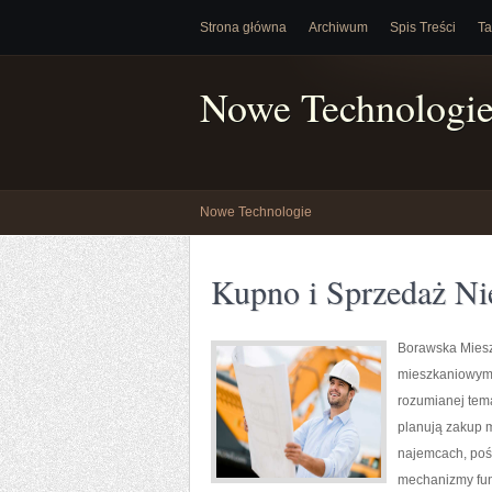
Strona główna
Archiwum
Spis Treści
Ta
Nowe Technologi
Nowe Technologie
Kupno i Sprzedaż N
Borawska Mieszk
mieszkaniowym 
rozumianej tema
planują zakup m
najemcach, pośr
mechanizmy fun