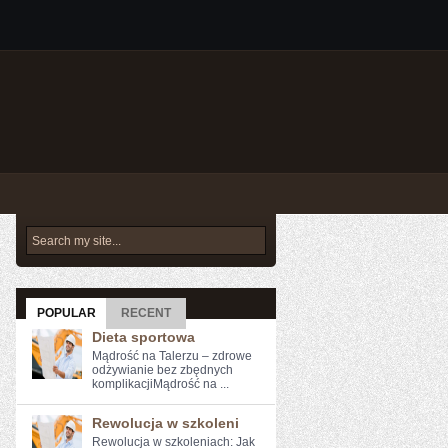
POPULAR
RECENT
Dieta sportowa
Mądrość na Talerzu – zdrowe
odżywianie bez zbędnych
komplikacjiMądrość na ...
Rewolucja w szkoleni
Rewolucja w szkoleniach: Jak