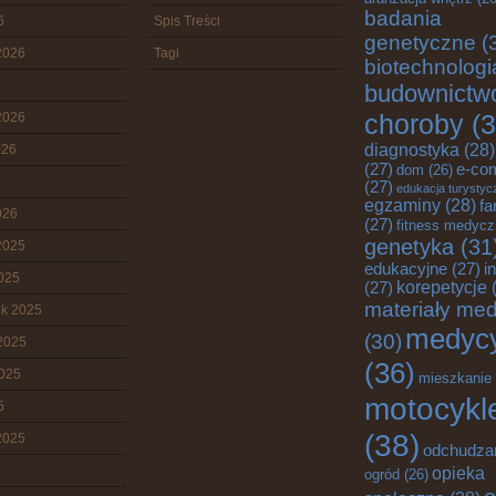
badania
6
Spis Treści
genetyczne
(
2026
Tagi
biotechnologi
budownictw
choroby
(3
2026
diagnostyka
(28)
026
(27)
e-co
dom
(26)
(27)
edukacja turystyc
egzaminy
(28)
fa
026
(27)
fitness medyc
genetyka
(31
2025
edukacyjne
(27)
i
2025
korepetycje
(
(27)
materiały me
ik 2025
medyc
(30)
2025
(36)
2025
mieszkanie
motocykl
5
(38)
2025
odchudza
opieka
ogród
(26)