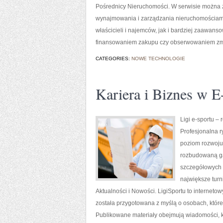
Pośrednicy Nieruchomości. W serwisie można 
wynajmowania i zarządzania nieruchomościam
właścicieli i najemców, jak i bardziej zaawa
finansowaniem zakupu czy obserwowaniem z
CATEGORIES:
NOWE TECHNOLOGIE
Kariera i Biznes w E
Ligi e-sportu –
Profesjonalna r
poziom rozwoju.
rozbudowaną gał
szczegółowych 
największe turn
Aktualności i Nowości. LigiSportu to interne
została przygotowana z myślą o osobach, któr
Publikowane materiały obejmują wiadomości, k