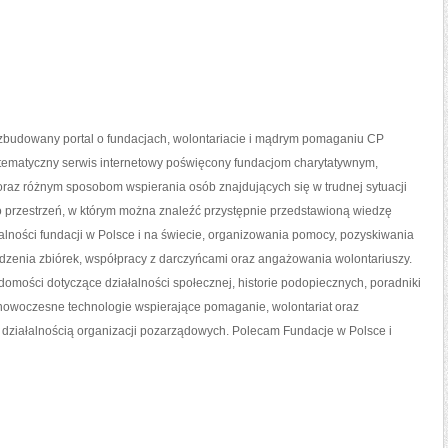
ozbudowany portal o fundacjach, wolontariacie i mądrym pomaganiu CP
otematyczny serwis internetowy poświęcony fundacjom charytatywnym,
oraz różnym sposobom wspierania osób znajdujących się w trudnej sytuacji
to przestrzeń, w którym można znaleźć przystępnie przedstawioną wiedzę
alności fundacji w Polsce i na świecie, organizowania pomocy, pozyskiwania
dzenia zbiórek, współpracy z darczyńcami oraz angażowania wolontariuszy.
omości dotyczące działalności społecznej, historie podopiecznych, poradniki
, nowoczesne technologie wspierające pomaganie, wolontariat oraz
działalnością organizacji pozarządowych. Polecam Fundacje w Polsce i