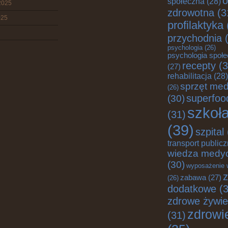
o
społeczna
(28)
2025
zdrowotna
(3
025
profilaktyka
przychodnia
(
psychologia
(26)
psychologia społ
recepty
(3
(27)
rehabilitacja
(28)
sprzęt me
(26)
superfoo
(30)
szkoł
(31)
(39)
szpital
transport public
wiedza medy
(30)
wyposażenie 
z
zabawa
(27)
(26)
dodatkowe
(3
zdrowe żywie
zdrowi
(31)