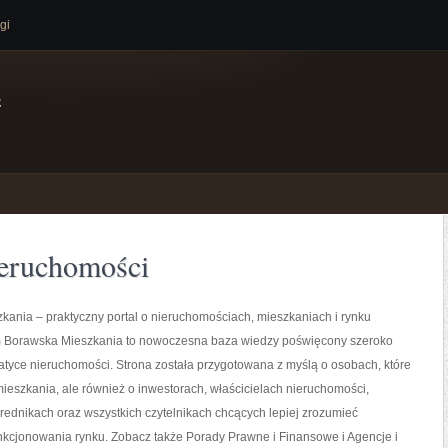
gi
e
ieruchomości
ania – praktyczny portal o nieruchomościach, mieszkaniach i rynku
Borawska Mieszkania to nowoczesna baza wiedzy poświęcony szeroko
tyce nieruchomości. Strona została przygotowana z myślą o osobach, które
ieszkania, ale również o inwestorach, właścicielach nieruchomości,
ednikach oraz wszystkich czytelnikach chcących lepiej zrozumieć
kcjonowania rynku. Zobacz także Porady Prawne i Finansowe i Agencje i