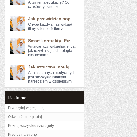
AI ⁣zmienia edukację? Od
czasów rynsztunku⁢ ...
Jak przewidzieć pop
Chyba każdy z nas ⁣widział
filmy science fiction‍ z ...
Smart kontrakty: Prz
Witajcie, czy​ widzieliście już,
jak rozwija się ‍technologia
blockchain? ...
Jak sztuczna intelig
Analiza danych ⁣medycznych
jest niezwykle⁤ istotnym
narzędziem w dzisiejszym ...
Reklama:
Przeczytaj więcej tutaj
Odwiedź stronę tutaj
Poznaj wszystkie szczegóły
Przejdź na stronę