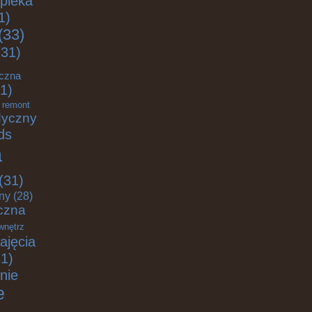
pieka
1)
(33)
31)
eczna
1)
remont
dyczny
ds
a
(31)
zny
(28)
czna
wnętrz
ajęcia
1)
nie
e