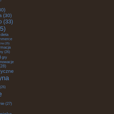
30)
a
(30)
o
(33)
5)
dieta
mmerce
zna
(25)
rmacja
zny
(26)
)
gry
nnowacje
28)
dyczne
yna
(26)
e
nie
(27)