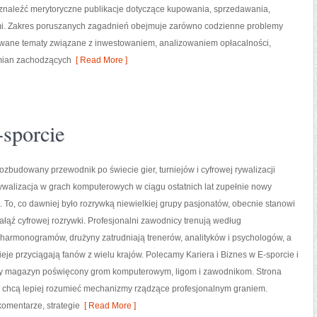
znaleźć merytoryczne publikacje dotyczące kupowania, sprzedawania,
i. Zakres poruszanych zagadnień obejmuje zarówno codzienne problemy
nsowane tematy związane z inwestowaniem, analizowaniem opłacalności,
mian zachodzących
[ Read More ]
-sporcie
 rozbudowany przewodnik po świecie gier, turniejów i cyfrowej rywalizacji
ywalizacja w grach komputerowych w ciągu ostatnich lat zupełnie nowy
 To, co dawniej było rozrywką niewielkiej grupy pasjonatów, obecnie stanowi
ąź cyfrowej rozrywki. Profesjonalni zawodnicy trenują według
harmonogramów, drużyny zatrudniają trenerów, analityków i psychologów, a
ieje przyciągają fanów z wielu krajów. Polecamy Kariera i Biznes w E-sporcie i
towy magazyn poświęcony grom komputerowym, ligom i zawodnikom. Strona
e chcą lepiej rozumieć mechanizmy rządzące profesjonalnym graniem.
omentarze, strategie
[ Read More ]