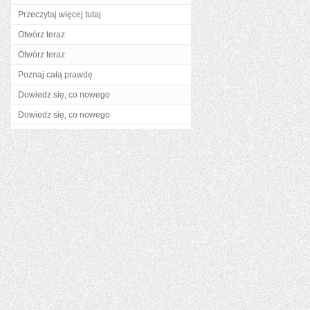
Przeczytaj więcej tutaj
Otwórz teraz
Otwórz teraz
Poznaj całą prawdę
Dowiedz się, co nowego
Dowiedz się, co nowego