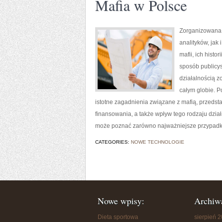
Mafia w Polsce
Zorganizowana 
analityków, ja
mafii, ich histo
sposób publicys
działalnością z
całym globie. P
istotne zagadnienia związane z mafią, przedsta
finansowania, a także wpływ tego rodzaju dzia
może poznać zarówno najważniejsze przypadki,
CATEGORIES:
NOWE TECHNOLOGIE
Nowe wpisy:
Archiw
Dieta sportowa
sierpień 