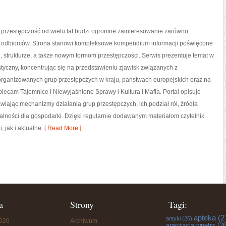
przestępczość od wielu lat budzi ogromne zainteresowanie zarówno
k i odbiorców. Strona stanowi kompleksowe kompendium informacji poświęcone
rii, strukturze, a także nowym formom przestępczości. Serwis prezentuje temat w
tyczny, koncentrując się na przedstawieniu zjawisk związanych z
organizowanych grup przestępczych w kraju, państwach europejskich oraz na
olecam Tajemnice i Niewyjaśnione Sprawy i Kultura i Mafia. Portal opisuje
wiając mechanizmy działania grup przestępczych, ich podział ról, źródła
łalności dla gospodarki. Dzięki regularnie dodawanym materiałom czytelnik
 jak i aktualne
[ Read More ]
a
Strony
Tagi:
apteka
(2
antyki
(25)
2026
Archiwum
aranżacja wnętrz
(26