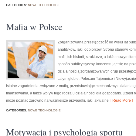
CATEGORIES:
NOWE TECHNOLOGIE
Mafia w Polsce
Zorganizowana przestępczość od wielu lat bu
analityków, jak i odbiorców. Strona stanowi 
mafii, ich historii, strukturze, a także nowym f
sposób publicystyczny, koncentrując się na pr
działalnością zorganizowanych grup przestępcz
całym globie. Polecam Tajemnice i Niewyjaśnion
istotne zagadnienia związane z mafią, przedstawiając mechanizmy działania gru
finansowania, a także wpływ tego rodzaju działalności dla gospodarki. Dzięki
może poznać zarówno najważniejsze przypadki, jak i aktualne
[ Read More ]
CATEGORIES:
NOWE TECHNOLOGIE
Motywacja i psychologia sportu