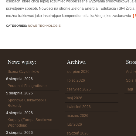
osobach, które chcą lepiej rozumieć współczesne wyzwania środowiskowe, ale
przystępny sposób. Nowości na stronie Zielona Energia i Edukacja i Styl Życia
można traktować jako inspirujące kompendium dla każdego, kto zastanawia
[ 
CATEGORIES:
NOWE TECHNOLOGIE
Nowe wpisy:
Archiwa
Stro
Scena Czytelników
sierpień 2026
Arch
6 sierpnia, 2026
lipiec 2026
Spis T
Poradniki Fotograficzne
czerwiec 2026
Tagi
5 sierpnia, 2026
maj 2026
Sportowe Ciekawostki i
Rekordy
kwiecień 2026
4 sierpnia, 2026
marzec 2026
Karpaty (Europa Środkowo-
luty 2026
Wschodnia)
3 sierpnia, 2026
styczeń 2026