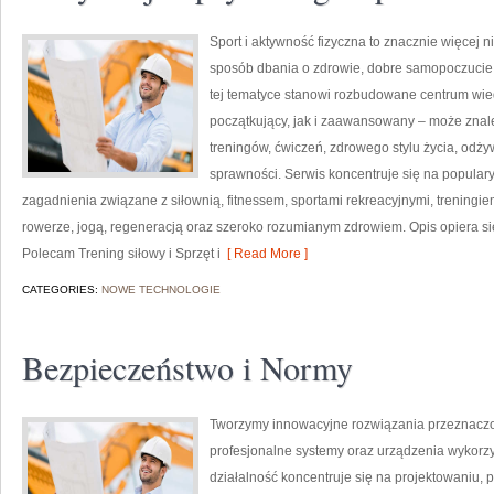
Sport i aktywność fizyczna to znacznie więcej niż
sposób dbania o zdrowie, dobre samopoczucie
tej tematyce stanowi rozbudowane centrum wie
początkujący, jak i zaawansowany – może znal
treningów, ćwiczeń, zdrowego stylu życia, odż
sprawności. Serwis koncentruje się na popular
zagadnienia związane z siłownią, fitnessem, sportami rekreacyjnymi, treningi
rowerze, jogą, regeneracją oraz szeroko rozumianym zdrowiem. Opis opiera si
Polecam Trening siłowy i Sprzęt i
[ Read More ]
CATEGORIES:
NOWE TECHNOLOGIE
Bezpieczeństwo i Normy
Tworzymy innowacyjne rozwiązania przeznaczo
profesjonalne systemy oraz urządzenia wykorzy
działalność koncentruje się na projektowaniu, 