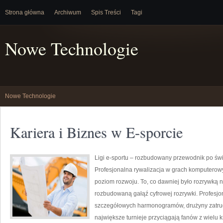
Strona główna
Archiwum
Spis Treści
Tagi
Nowe Technologie
Nowe Technologie
Kariera i Biznes w E-sporcie
Ligi e-sportu – rozbudowany przewodnik po świec
Profesjonalna rywalizacja w grach komputerowy
poziom rozwoju. To, co dawniej było rozrywką n
rozbudowaną gałąź cyfrowej rozrywki. Profesjo
szczegółowych harmonogramów, drużyny zatrudn
największe turnieje przyciągają fanów z wielu k