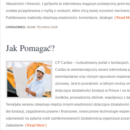
Aktualności i Nowości. LigiSportu to internetowy magazyn poświęcony grom 
została przygotowana z myślą o osobach, które chcą lepiej rozumieć mechani
Publikowane materiały obejmują wiadomości, komentarze, strategie
[ Read Mo
CATEGORIES:
NOWE TECHNOLOGIE
Jak Pomagać?
CP Caritas – rozbudowany portal o fundacjach
Caritas to wielotematyczny serwis internetowy
wolontariatowi oraz różnym sposobom wspierani
życiowej. Jest to przestrzeń, w którym można 
dotyczące działalności fundacji w Polsce i na
środków, prowadzenia zbiórek, współpracy z d
Tematyka serwisu obejmuje między innymi wiadomości dotyczące działalności s
dla fundacji, zagadnienia prawne i finansowe, nowoczesne technologie wspier
odpowiedzi na pytania osób zainteresowanych działalnością organizacji poz
Zakładanie
[ Read More ]