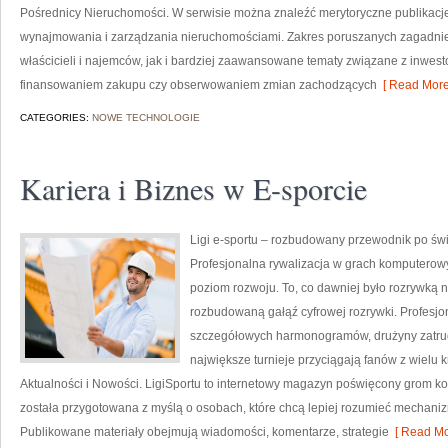
Pośrednicy Nieruchomości. W serwisie można znaleźć merytoryczne publikacj
wynajmowania i zarządzania nieruchomościami. Zakres poruszanych zagadni
właścicieli i najemców, jak i bardziej zaawansowane tematy związane z inwes
finansowaniem zakupu czy obserwowaniem zmian zachodzących
[ Read More
CATEGORIES:
NOWE TECHNOLOGIE
Kariera i Biznes w E-sporcie
Ligi e-sportu – rozbudowany przewodnik po świec
Profesjonalna rywalizacja w grach komputerowy
poziom rozwoju. To, co dawniej było rozrywką n
rozbudowaną gałąź cyfrowej rozrywki. Profesjo
szczegółowych harmonogramów, drużyny zatrudn
największe turnieje przyciągają fanów z wielu k
Aktualności i Nowości. LigiSportu to internetowy magazyn poświęcony grom 
została przygotowana z myślą o osobach, które chcą lepiej rozumieć mechani
Publikowane materiały obejmują wiadomości, komentarze, strategie
[ Read Mo