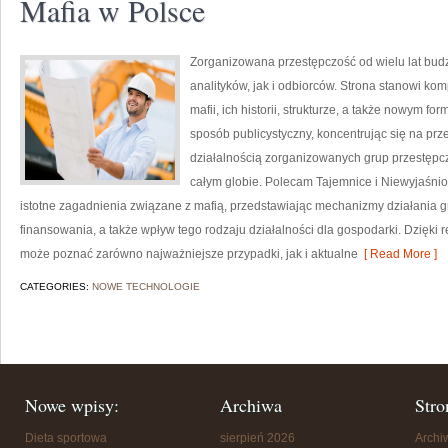
Mafia w Polsce
Zorganizowana przestępczość od wielu lat bu
analityków, jak i odbiorców. Strona stanowi 
mafii, ich historii, strukturze, a także nowym f
sposób publicystyczny, koncentrując się na pr
działalnością zorganizowanych grup przestępcz
całym globie. Polecam Tajemnice i Niewyjaśnion
istotne zagadnienia związane z mafią, przedstawiając mechanizmy działania gru
finansowania, a także wpływ tego rodzaju działalności dla gospodarki. Dzięki
może poznać zarówno najważniejsze przypadki, jak i aktualne
[ Read More ]
CATEGORIES:
NOWE TECHNOLOGIE
Nowe wpisy:
Archiwa
Stro
Dieta sportowa
sierpień 2026
Arch