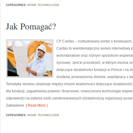
CATEGORIES:
NOWE TECHNOLOGIE
Jak Pomagać?
CP Caritas – rozbudowany portal o fundacjach
Caritas to wielotematyczny serwis internetowy
wolontariatowi oraz różnym sposobom wspierani
życiowej. Jest to przestrzeń, w którym można 
dotyczące działalności fundacji w Polsce i na
środków, prowadzenia zbiórek, współpracy z d
Tematyka serwisu obejmuje między innymi wiadomości dotyczące działalności s
dla fundacji, zagadnienia prawne i finansowe, nowoczesne technologie wspier
odpowiedzi na pytania osób zainteresowanych działalnością organizacji poz
Zakładanie
[ Read More ]
CATEGORIES:
NOWE TECHNOLOGIE