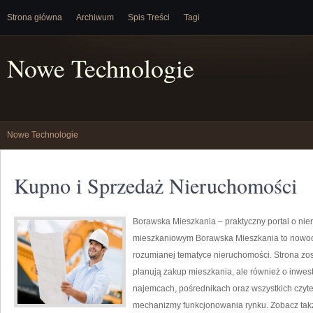
Strona główna
Archiwum
Spis Treści
Tagi
Nowe Technologie
Nowe Technologie
Kupno i Sprzedaż Nieruchomości
Borawska Mieszkania – praktyczny portal o nie
mieszkaniowym Borawska Mieszkania to nowoc
rozumianej tematyce nieruchomości. Strona zos
planują zakup mieszkania, ale również o inwes
najemcach, pośrednikach oraz wszystkich czyte
mechanizmy funkcjonowania rynku. Zobacz takż