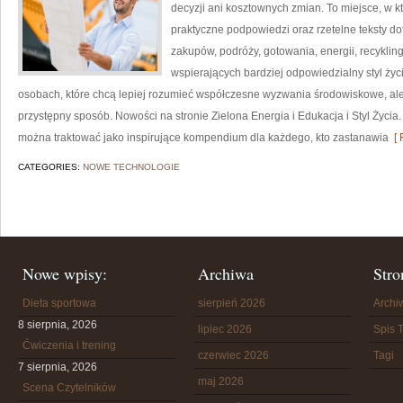
decyzji ani kosztownych zmian. To miejsce, w k
praktyczne podpowiedzi oraz rzetelne teksty 
zakupów, podróży, gotowania, energii, recykli
wspierających bardziej odpowiedzialny styl życ
osobach, które chcą lepiej rozumieć współczesne wyzwania środowiskowe, ale
przystępny sposób. Nowości na stronie Zielona Energia i Edukacja i Styl Życia
można traktować jako inspirujące kompendium dla każdego, kto zastanawia
[ 
CATEGORIES:
NOWE TECHNOLOGIE
Nowe wpisy:
Archiwa
Stro
Dieta sportowa
sierpień 2026
Arch
8 sierpnia, 2026
lipiec 2026
Spis T
Ćwiczenia i trening
czerwiec 2026
Tagi
7 sierpnia, 2026
maj 2026
Scena Czytelników