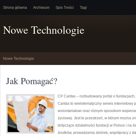
Strona główna
Archiwum
Spis Treści
Tagi
Nowe Technologie
Nowe Technologie
Jak Pomagać?
CP Caritas – rozbudowany portal o fundacjach
Caritas to wielotematyczny serwis internetowy
wolontariatowi oraz różnym sposobom wspierani
życiowej. Jest to przestrzeń, w którym można 
dotyczące działalności fundacji w Polsce i na
środków, prowadzenia zbiórek, współpracy z d